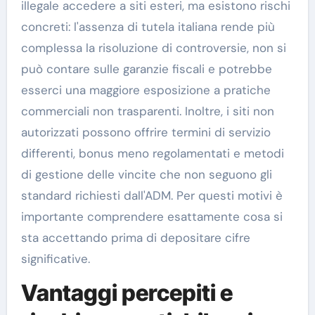
illegale accedere a siti esteri, ma esistono rischi
concreti: l'assenza di tutela italiana rende più
complessa la risoluzione di controversie, non si
può contare sulle garanzie fiscali e potrebbe
esserci una maggiore esposizione a pratiche
commerciali non trasparenti. Inoltre, i siti non
autorizzati possono offrire termini di servizio
differenti, bonus meno regolamentati e metodi
di gestione delle vincite che non seguono gli
standard richiesti dall'ADM. Per questi motivi è
importante comprendere esattamente cosa si
sta accettando prima di depositare cifre
significative.
Vantaggi percepiti e