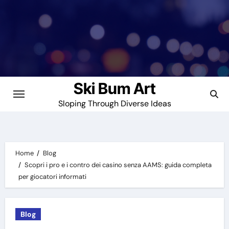
Skip
to
content
Ski Bum Art
Sloping Through Diverse Ideas
Home
Blog
Scopri i pro e i contro dei casino senza AAMS: guida completa
per giocatori informati
Blog