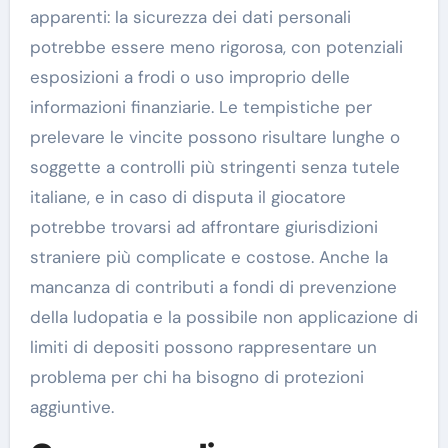
apparenti: la sicurezza dei dati personali
potrebbe essere meno rigorosa, con potenziali
esposizioni a frodi o uso improprio delle
informazioni finanziarie. Le tempistiche per
prelevare le vincite possono risultare lunghe o
soggette a controlli più stringenti senza tutele
italiane, e in caso di disputa il giocatore
potrebbe trovarsi ad affrontare giurisdizioni
straniere più complicate e costose. Anche la
mancanza di contributi a fondi di prevenzione
della ludopatia e la possibile non applicazione di
limiti di depositi possono rappresentare un
problema per chi ha bisogno di protezioni
aggiuntive.