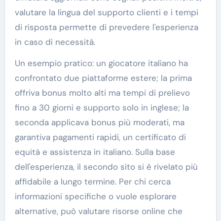
valutare la lingua del supporto clienti e i tempi
di risposta permette di prevedere l'esperienza
in caso di necessità.
Un esempio pratico: un giocatore italiano ha
confrontato due piattaforme estere; la prima
offriva bonus molto alti ma tempi di prelievo
fino a 30 giorni e supporto solo in inglese; la
seconda applicava bonus più moderati, ma
garantiva pagamenti rapidi, un certificato di
equità e assistenza in italiano. Sulla base
dell'esperienza, il secondo sito si è rivelato più
affidabile a lungo termine. Per chi cerca
informazioni specifiche o vuole esplorare
alternative, può valutare risorse online che