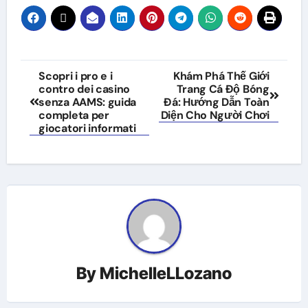
Post
Scopri i pro e i
Khám Phá Thế Giới
contro dei casino
Trang Cá Độ Bóng
navigation
senza AAMS: guida
Đá: Hướng Dẫn Toàn
completa per
Diện Cho Người Chơi
giocatori informati
By
MichelleLLozano