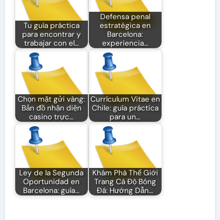
Defensa penal
Tu guía práctica
estratégica en
para encontrar y
Barcelona:
trabajar con el…
experiencia…
Chọn mặt gửi vàng:
Currículum Vitae en
Bản đồ nhận diện
Chile: guía práctica
casino trực…
para un…
Ley de la Segunda
Khám Phá Thế Giới
Oportunidad en
Trang Cá Độ Bóng
Barcelona: guía…
Đá: Hướng Dẫn…