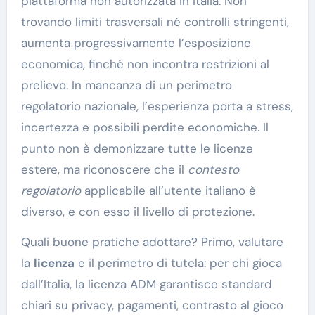
piattaforma non autorizzata in Italia. Non
trovando limiti trasversali né controlli stringenti,
aumenta progressivamente l’esposizione
economica, finché non incontra restrizioni al
prelievo. In mancanza di un perimetro
regolatorio nazionale, l’esperienza porta a stress,
incertezza e possibili perdite economiche. Il
punto non è demonizzare tutte le licenze
estere, ma riconoscere che il
contesto
regolatorio
applicabile all’utente italiano è
diverso, e con esso il livello di protezione.
Quali buone pratiche adottare? Primo, valutare
la
licenza
e il perimetro di tutela: per chi gioca
dall’Italia, la licenza ADM garantisce standard
chiari su privacy, pagamenti, contrasto al gioco