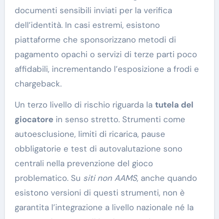
documenti sensibili inviati per la verifica
dell’identità. In casi estremi, esistono
piattaforme che sponsorizzano metodi di
pagamento opachi o servizi di terze parti poco
affidabili, incrementando l’esposizione a frodi e
chargeback.
Un terzo livello di rischio riguarda la
tutela del
giocatore
in senso stretto. Strumenti come
autoesclusione, limiti di ricarica, pause
obbligatorie e test di autovalutazione sono
centrali nella prevenzione del gioco
problematico. Su
siti non AAMS
, anche quando
esistono versioni di questi strumenti, non è
garantita l’integrazione a livello nazionale né la