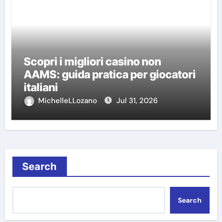
Scopri i migliori casino non
AAMS: guida pratica per giocatori
italiani
MichelleLLozano
Jul 31, 2026
Search
Search