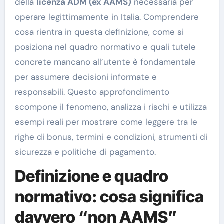
della
licenza ADM (ex AAMS)
necessaria per
operare legittimamente in Italia. Comprendere
cosa rientra in questa definizione, come si
posiziona nel quadro normativo e quali tutele
concrete mancano all’utente è fondamentale
per assumere decisioni informate e
responsabili. Questo approfondimento
scompone il fenomeno, analizza i rischi e utilizza
esempi reali per mostrare come leggere tra le
righe di bonus, termini e condizioni, strumenti di
sicurezza e politiche di pagamento.
Definizione e quadro
normativo: cosa significa
davvero “non AAMS”