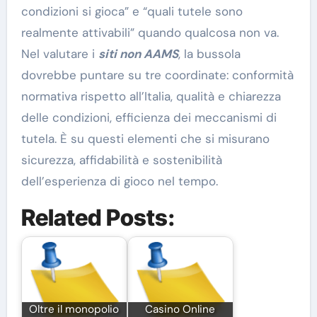
condizioni si gioca” e “quali tutele sono
realmente attivabili” quando qualcosa non va.
Nel valutare i
siti non AAMS
, la bussola
dovrebbe puntare su tre coordinate: conformità
normativa rispetto all’Italia, qualità e chiarezza
delle condizioni, efficienza dei meccanismi di
tutela. È su questi elementi che si misurano
sicurezza, affidabilità e sostenibilità
dell’esperienza di gioco nel tempo.
Related Posts:
Oltre il monopolio
Casino Online