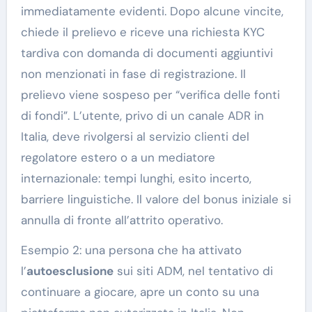
immediatamente evidenti. Dopo alcune vincite,
chiede il prelievo e riceve una richiesta KYC
tardiva con domanda di documenti aggiuntivi
non menzionati in fase di registrazione. Il
prelievo viene sospeso per “verifica delle fonti
di fondi”. L’utente, privo di un canale ADR in
Italia, deve rivolgersi al servizio clienti del
regolatore estero o a un mediatore
internazionale: tempi lunghi, esito incerto,
barriere linguistiche. Il valore del bonus iniziale si
annulla di fronte all’attrito operativo.
Esempio 2: una persona che ha attivato
l’
autoesclusione
sui siti ADM, nel tentativo di
continuare a giocare, apre un conto su una