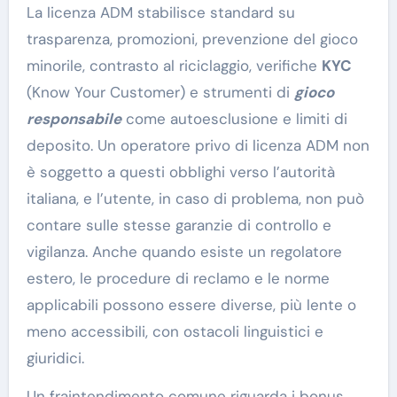
La licenza ADM stabilisce standard su
trasparenza, promozioni, prevenzione del gioco
minorile, contrasto al riciclaggio, verifiche
KYC
(Know Your Customer) e strumenti di
gioco
responsabile
come autoesclusione e limiti di
deposito. Un operatore privo di licenza ADM non
è soggetto a questi obblighi verso l’autorità
italiana, e l’utente, in caso di problema, non può
contare sulle stesse garanzie di controllo e
vigilanza. Anche quando esiste un regolatore
estero, le procedure di reclamo e le norme
applicabili possono essere diverse, più lente o
meno accessibili, con ostacoli linguistici e
giuridici.
Un fraintendimento comune riguarda i bonus