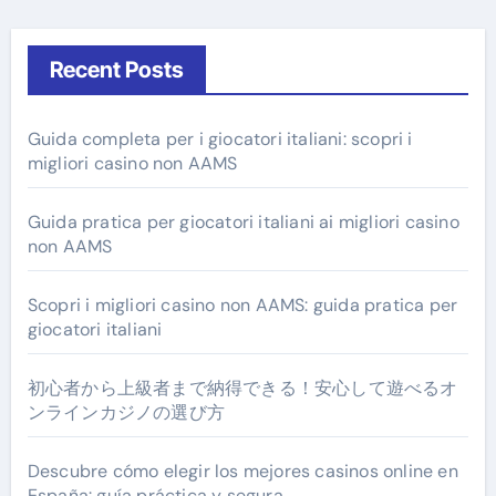
Recent Posts
Guida completa per i giocatori italiani: scopri i
migliori casino non AAMS
Guida pratica per giocatori italiani ai migliori casino
non AAMS
Scopri i migliori casino non AAMS: guida pratica per
giocatori italiani
初心者から上級者まで納得できる！安心して遊べるオ
ンラインカジノの選び方
Descubre cómo elegir los mejores casinos online en
España: guía práctica y segura