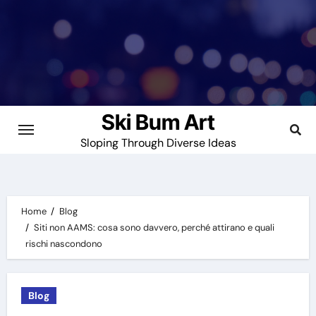
Skip
to
content
Ski Bum Art
Sloping Through Diverse Ideas
Home
Blog
Siti non AAMS: cosa sono davvero, perché attirano e quali
rischi nascondono
Blog