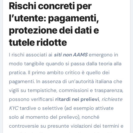
Rischi concreti per
l’utente: pagamenti,
protezione dei dati e
tutele ridotte
I rischi associati ai
siti non AAMS
emergono in
modo tangibile quando si passa dalla teoria alla
pratica. Il primo ambito critico è quello dei
pagamenti. In assenza di un’autorità italiana che
vigili su tempistiche, commissioni e trasparenza,
possono verificarsi
ritardi nei prelievi
,
richieste
KYC
tardive o selettive (ad esempio attivate
solo al momento del prelievo), nonché
controversie su presunte violazioni dei termini e