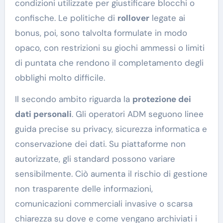
condizioni utilizzate per giustificare blocchi o
confische. Le politiche di
rollover
legate ai
bonus, poi, sono talvolta formulate in modo
opaco, con restrizioni su giochi ammessi o limiti
di puntata che rendono il completamento degli
obblighi molto difficile.
Il secondo ambito riguarda la
protezione dei
dati personali
. Gli operatori ADM seguono linee
guida precise su privacy, sicurezza informatica e
conservazione dei dati. Su piattaforme non
autorizzate, gli standard possono variare
sensibilmente. Ciò aumenta il rischio di gestione
non trasparente delle informazioni,
comunicazioni commerciali invasive o scarsa
chiarezza su dove e come vengano archiviati i