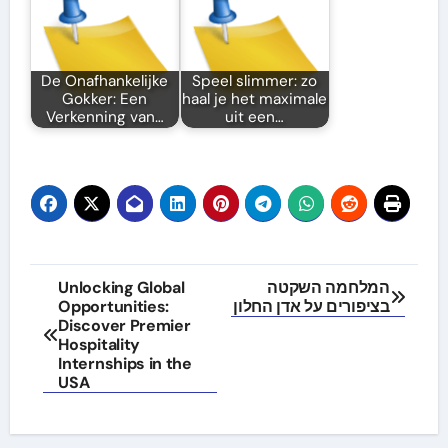
De Onafhankelijke
Speel slimmer: zo
Gokker: Een
haal je het maximale
Verkenning van…
uit een…
Post
Unlocking Global
המלחמה השקטה
Opportunities:
בציפורים על אדן החלון
navigation
Discover Premier
Hospitality
Internships in the
USA