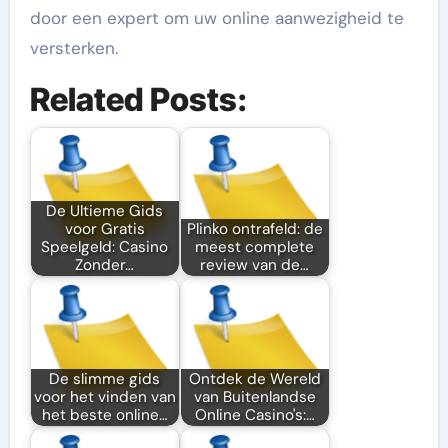
door een expert om uw online aanwezigheid te
versterken.
Related Posts:
De Ultieme Gids
voor Gratis
Plinko ontrafeld: de
Speelgeld: Casino
meest complete
Zonder…
review van de…
De slimme gids
Ontdek de Wereld
voor het vinden van
van Buitenlandse
het beste online…
Online Casino's:…