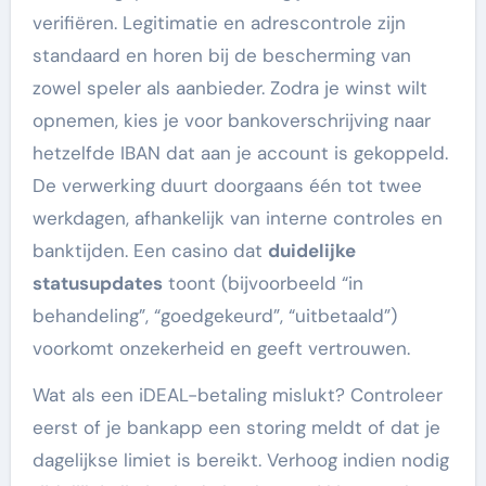
verifiëren. Legitimatie en adrescontrole zijn
standaard en horen bij de bescherming van
zowel speler als aanbieder. Zodra je winst wilt
opnemen, kies je voor bankoverschrijving naar
hetzelfde IBAN dat aan je account is gekoppeld.
De verwerking duurt doorgaans één tot twee
werkdagen, afhankelijk van interne controles en
banktijden. Een casino dat
duidelijke
statusupdates
toont (bijvoorbeeld “in
behandeling”, “goedgekeurd”, “uitbetaald”)
voorkomt onzekerheid en geeft vertrouwen.
Wat als een iDEAL-betaling mislukt? Controleer
eerst of je bankapp een storing meldt of dat je
dagelijkse limiet is bereikt. Verhoog indien nodig