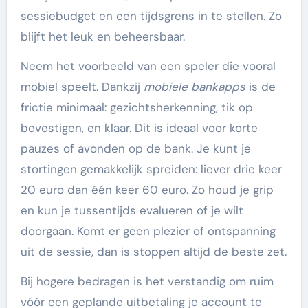
sessiebudget en een tijdsgrens in te stellen. Zo
blijft het leuk en beheersbaar.
Neem het voorbeeld van een speler die vooral
mobiel speelt. Dankzij
mobiele bankapps
is de
frictie minimaal: gezichtsherkenning, tik op
bevestigen, en klaar. Dit is ideaal voor korte
pauzes of avonden op de bank. Je kunt je
stortingen gemakkelijk spreiden: liever drie keer
20 euro dan één keer 60 euro. Zo houd je grip
en kun je tussentijds evalueren of je wilt
doorgaan. Komt er geen plezier of ontspanning
uit de sessie, dan is stoppen altijd de beste zet.
Bij hogere bedragen is het verstandig om ruim
vóór een geplande uitbetaling je account te