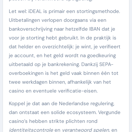
Let wel: iDEAL is primair een stortingsmethode.
Uitbetalingen verlopen doorgaans via een
bankoverschrijving naar hetzelfde IBAN dat je
voor je storting hebt gebruikt. In de praktijk is
dat helder en overzichtelijk: je wint, je verifieert
je account, en het geld wordt na goedkeuring
uitbetaald op je bankrekening. Dankzij SEPA-
overboekingen is het geld vaak binnen één tot
twee werkdagen binnen, afhankelijk van het
casino en eventuele verificatie-eisen.
Koppel je dat aan de Nederlandse regulering,
dan ontstaat een solide ecosysteem. Vergunde
casino’s hebben strikte plichten rond
identiteitscontrole
en
verantwoord spelen
, en