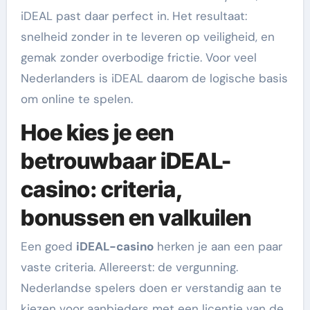
iDEAL past daar perfect in. Het resultaat:
snelheid zonder in te leveren op veiligheid, en
gemak zonder overbodige frictie. Voor veel
Nederlanders is iDEAL daarom de logische basis
om online te spelen.
Hoe kies je een
betrouwbaar iDEAL-
casino: criteria,
bonussen en valkuilen
Een goed
iDEAL-casino
herken je aan een paar
vaste criteria. Allereerst: de vergunning.
Nederlandse spelers doen er verstandig aan te
kiezen voor aanbieders met een licentie van de