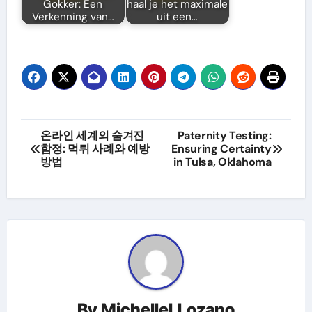
Gokker: Een
haal je het maximale
Verkenning van…
uit een…
Post
온라인 세계의 숨겨진
Paternity Testing:
함정: 먹튀 사례와 예방
Ensuring Certainty
navigation
방법
in Tulsa, Oklahoma
By
MichelleLLozano