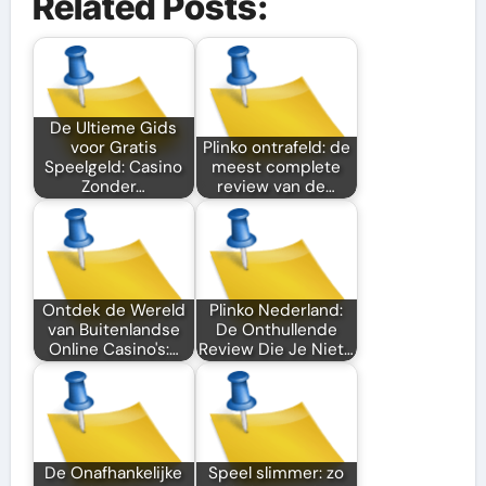
Related Posts:
De Ultieme Gids
voor Gratis
Plinko ontrafeld: de
Speelgeld: Casino
meest complete
Zonder…
review van de…
Ontdek de Wereld
Plinko Nederland:
van Buitenlandse
De Onthullende
Online Casino's:…
Review Die Je Niet…
De Onafhankelijke
Speel slimmer: zo