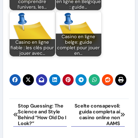
comprendre
en ligne en Belgique
l’univers, les…
: guide…
Casino en ligne
Casino en ligne
belge: guide
fiable : les clés pour
complet pour jouer
jouer avec…
en…
Post
Stop Guessing: The
Scelte consapevoli:
Science and Style
guida completa ai
navigation
Behind “How Old Do I
casino online non
Look?”
AAMS