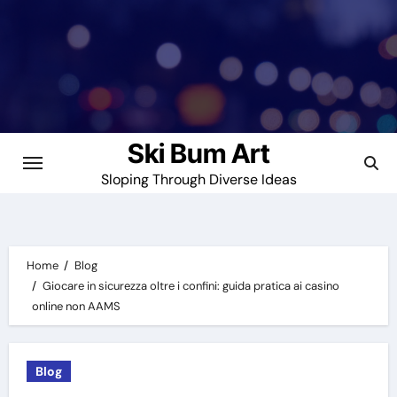
Skip
to
content
Ski Bum Art
Sloping Through Diverse Ideas
Home
Blog
Giocare in sicurezza oltre i confini: guida pratica ai casino
online non AAMS
Blog