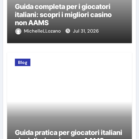
Guida completa per i giocatori
italiani: scopri i migliori casino
non AAMS
MichelleLLozano
Jul 31, 2026
Blog
Guida pratica per giocatori italiani