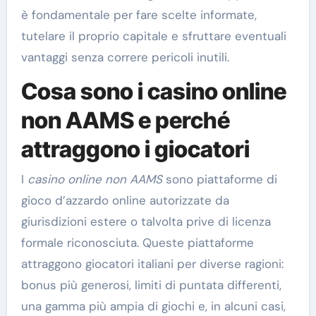
è fondamentale per fare scelte informate,
tutelare il proprio capitale e sfruttare eventuali
vantaggi senza correre pericoli inutili.
Cosa sono i casino online
non AAMS e perché
attraggono i giocatori
I
casino online non AAMS
sono piattaforme di
gioco d’azzardo online autorizzate da
giurisdizioni estere o talvolta prive di licenza
formale riconosciuta. Queste piattaforme
attraggono giocatori italiani per diverse ragioni:
bonus più generosi, limiti di puntata differenti,
una gamma più ampia di giochi e, in alcuni casi,