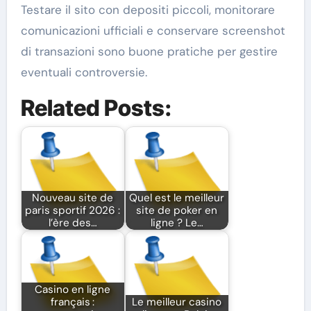
Testare il sito con depositi piccoli, monitorare
comunicazioni ufficiali e conservare screenshot
di transazioni sono buone pratiche per gestire
eventuali controversie.
Related Posts:
Nouveau site de
Quel est le meilleur
paris sportif 2026 :
site de poker en
l’ère des…
ligne ? Le…
Casino en ligne
français :
Le meilleur casino