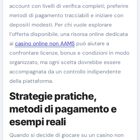
account con livelli di verifica completi, preferire
metodi di pagamento tracciabili e iniziare con
depositi modesti. Per chi vuole esplorare
l’offerta disponibile, una risorsa online dedicata
ai
casino online non AAMS
può aiutare a
confrontare licenze, bonus e condizioni in modo
organizzato, ma ogni scelta dovrebbe essere
accompagnata da un controllo indipendente
della piattaforma.
Strategie pratiche,
metodi di pagamento e
esempi reali
Quando si decide di giocare su un casino non