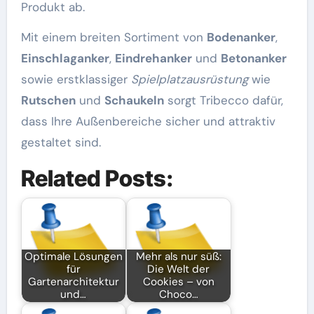
Produkt ab.
Mit einem breiten Sortiment von
Bodenanker
,
Einschlaganker
,
Eindrehanker
und
Betonanker
sowie erstklassiger
Spielplatzausrüstung
wie
Rutschen
und
Schaukeln
sorgt Tribecco dafür,
dass Ihre Außenbereiche sicher und attraktiv
gestaltet sind.
Related Posts:
Optimale Lösungen
Mehr als nur süß:
für
Die Welt der
Gartenarchitektur
Cookies – von
und…
Choco…