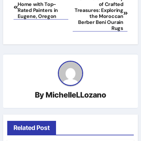
Home with Top-
of Crafted
navigation
Rated Painters in
Treasures: Exploring
Eugene, Oregon
the Moroccan
Berber Beni Ourain
Rugs
By
MichelleLLozano
Related Post