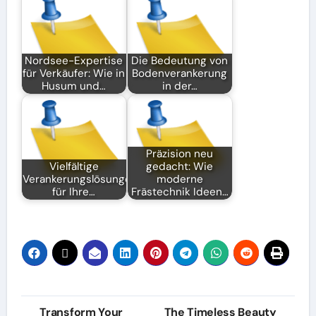
Nordsee-Expertise
Die Bedeutung von
für Verkäufer: Wie in
Bodenverankerung
Husum und…
in der…
Präzision neu
Vielfältige
gedacht: Wie
Verankerungslösungen
moderne
für Ihre…
Frästechnik Ideen…
Post
Transform Your
The Timeless Beauty