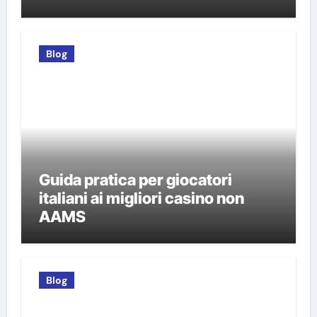
Blog
Guida pratica per giocatori
italiani ai migliori casino non
AAMS
Blog