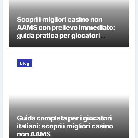
Scopri i migliori casino non
AAMS con prelievo immediato:
guida pratica per giocatori
italiani
Blog
Guida completa per i giocatori
italiani: scopri i migliori casino
non AAMS