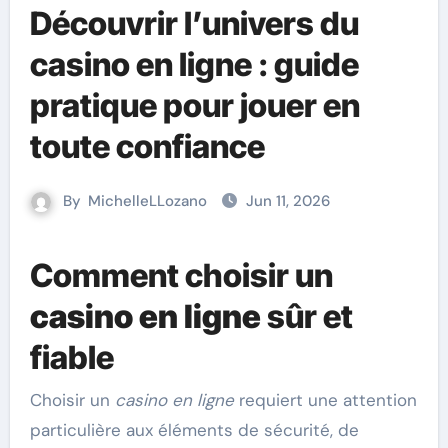
Découvrir l’univers du
casino en ligne : guide
pratique pour jouer en
toute confiance
By
MichelleLLozano
Jun 11, 2026
Comment choisir un
casino en ligne
sûr et
fiable
Choisir un
casino en ligne
requiert une attention
particulière aux éléments de sécurité, de