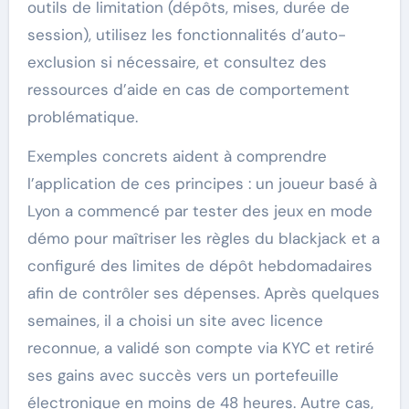
outils de limitation (dépôts, mises, durée de
session), utilisez les fonctionnalités d’auto-
exclusion si nécessaire, et consultez des
ressources d’aide en cas de comportement
problématique.
Exemples concrets aident à comprendre
l’application de ces principes : un joueur basé à
Lyon a commencé par tester des jeux en mode
démo pour maîtriser les règles du blackjack et a
configuré des limites de dépôt hebdomadaires
afin de contrôler ses dépenses. Après quelques
semaines, il a choisi un site avec licence
reconnue, a validé son compte via KYC et retiré
ses gains avec succès vers un portefeuille
électronique en moins de 48 heures. Autre cas,