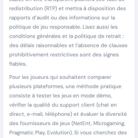
redistribution (RTP) et mettra à disposition des
rapports d’audit ou des informations sur la
politique de jeu responsable. Lisez aussi les
conditions générales et la politique de retrait :
des délais raisonnables et l’absence de clauses
prohibitivement restrictives sont des signes
fiables.
Pour les joueurs qui souhaitent comparer
plusieurs plateformes, une méthode pratique
consiste à tester les jeux en mode démo,
vérifier la qualité du support client (chat en
direct, e-mail, téléphone) et évaluer la diversité
des fournisseurs de jeux (NetEnt, Microgaming,
Pragmatic Play, Evolution). Si vous cherchez des