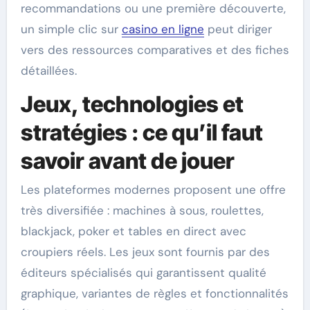
recommandations ou une première découverte,
un simple clic sur
casino en ligne
peut diriger
vers des ressources comparatives et des fiches
détaillées.
Jeux, technologies et
stratégies : ce qu’il faut
savoir avant de jouer
Les plateformes modernes proposent une offre
très diversifiée : machines à sous, roulettes,
blackjack, poker et tables en direct avec
croupiers réels. Les jeux sont fournis par des
éditeurs spécialisés qui garantissent qualité
graphique, variantes de règles et fonctionnalités