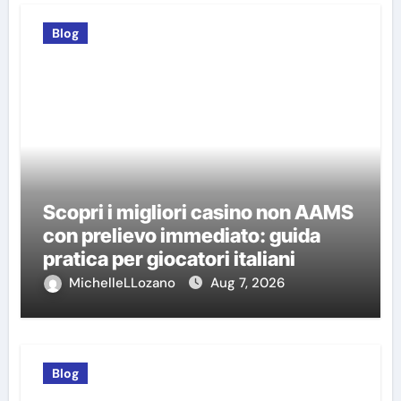
Blog
Scopri i migliori casino non AAMS
con prelievo immediato: guida
pratica per giocatori italiani
MichelleLLozano
Aug 7, 2026
Blog