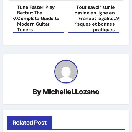
Post
Tune Faster, Play
Tout savoir sur le
Better: The
casino en ligne en
navigation
Complete Guide to
France : légalité,
Modern Guitar
risques et bonnes
Tuners
pratiques
By
MichelleLLozano
Related Post