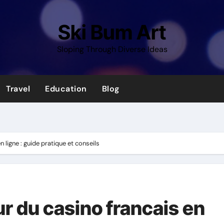
Ski Bum Art
Sloping Through Diverse Ideas
Travel
Education
Blog
n ligne : guide pratique et conseils
ur du casino francais en