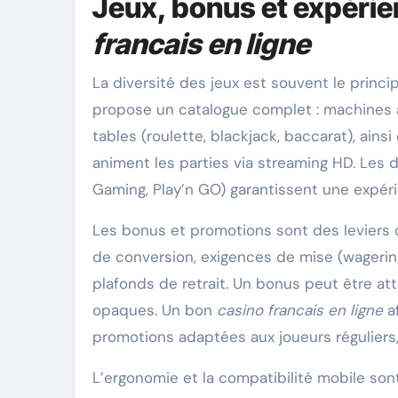
Jeux, bonus et expérien
francais en ligne
La diversité des jeux est souvent le princi
propose un catalogue complet : machines à
tables (roulette, blackjack, baccarat), ains
animent les parties via streaming HD. Les
Gaming, Play’n GO) garantissent une expéri
Les bonus et promotions sont des leviers d’a
de conversion, exigences de mise (wagerin
plafonds de retrait. Un bonus peut être attr
opaques. Un bon
casino francais en ligne
af
promotions adaptées aux joueurs réguliers
L’ergonomie et la compatibilité mobile so