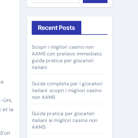
Recent Posts
Scopri i migliori casino non
AAMS con prelievo immediato:
guida pratica per giocatori
italiani
se
Guida completa per i giocatori
italiani: scopri i migliori casino
x
non AAMS
-Uni,
 et la
Guida pratica per giocatori
italiani ai migliori casino non
AAMS
 d’un