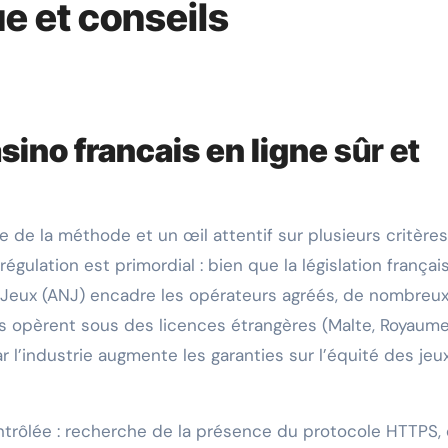
ue et conseils
sino francais en ligne
sûr et
de la méthode et un œil attentif sur plusieurs critères
 régulation est primordial : bien que la législation françai
es Jeux (ANJ) encadre les opérateurs agréés, de nombreu
s opèrent sous des licences étrangères (Malte, Royaume
 l’industrie augmente les garanties sur l’équité des jeux
ontrôlée : recherche de la présence du protocole HTTPS,