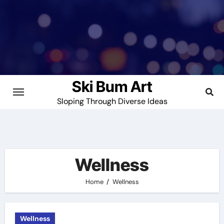
Skip
to
content
Ski Bum Art
Sloping Through Diverse Ideas
Wellness
Home
Wellness
Wellness