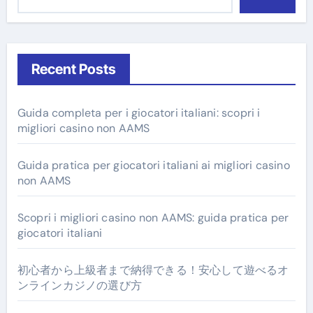
Recent Posts
Guida completa per i giocatori italiani: scopri i
migliori casino non AAMS
Guida pratica per giocatori italiani ai migliori casino
non AAMS
Scopri i migliori casino non AAMS: guida pratica per
giocatori italiani
初心者から上級者まで納得できる！安心して遊べるオ
ンラインカジノの選び方