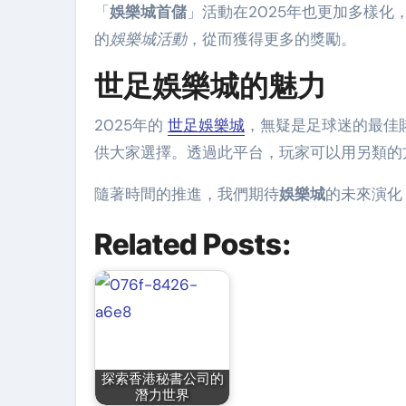
「
娛樂城首儲
」活動在2025年也更加多樣
的
娛樂城活動
，從而獲得更多的獎勵。
世足娛樂城的魅力
2025年的
世足娛樂城
，無疑是足球迷的最佳
供大家選擇。透過此平台，玩家可以用另類的
隨著時間的推進，我們期待
娛樂城
的未來演化
Related Posts:
探索香港秘書公司的
潛力世界