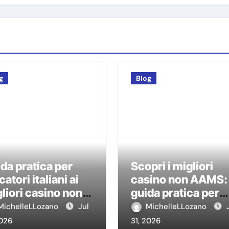
g
Blog
da pratica per
Scopri i migliori
catori italiani ai
casino non AAMS:
liori casino non
guida pratica per
MS
giocatori italiani
MichelleLLozano
Jul
MichelleLLozano
2026
31, 2026