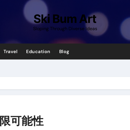
Ski Bum Art
Sloping Through Diverse Ideas
Travel
Education
Blog
限可能性