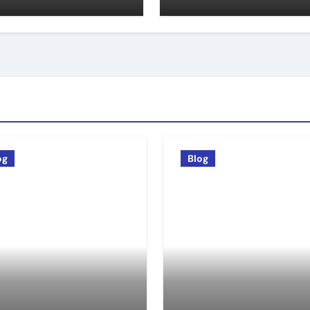
og
Blog