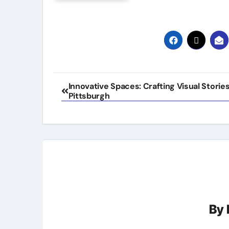
Post
Innovative Spaces: Crafting Visual Stories
Pittsburgh
navigation
By