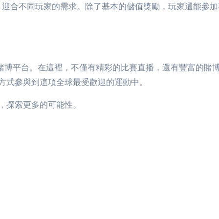
化，迎合不同玩家的需求。除了基本的儲值獎勵，玩家還能參加
賭博平台。在這裡，不僅有精彩的比賽直播，還有豐富的賭
方式參與到這項全球最受歡迎的運動中。
，探索更多的可能性。