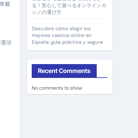
專屬
る！安心して遊べるオンラインカ
ジノの選び方
Descubre cómo elegir los
mejores casinos online en
España: guía práctica y segura
博選項
Recent Comments
No comments to show.