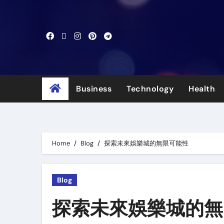
Skip
to
content
Business
Technology
Health
Home
Blog
探索未來娛樂城的無限可能性
Blog
探索未來娛樂城的無