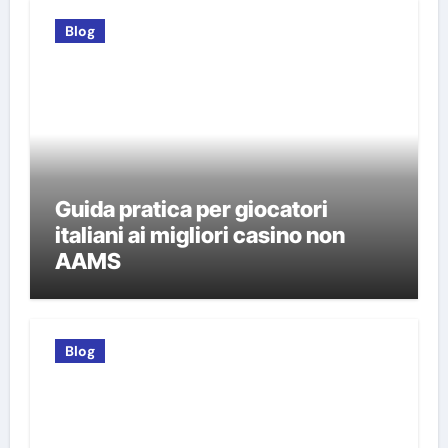
Blog
Guida pratica per giocatori
italiani ai migliori casino non
AAMS
Blog