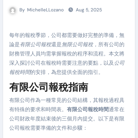
By
MichelleLLozano
Aug 5, 2025
每年的報稅季節，公司都需要做好完整的準備，無
論是
有限公司報稅
還是
無限公司報稅
，所有公司的
財務管理人員均需掌握報稅的程序和流程。本文將
深入探討公司在報稅時需要注意的要點，以及
公司
報稅時間
的安排，為您提供全面的指引。
有限公司報稅指南
有限公司作為一種常見的公司結構，其報稅過程具
有特殊的要求和時間表。
有限公司報稅時間
通常在
公司財政年度結束後的三個月內提交。以下是有限
公司報稅需要準備的文件和步驟：