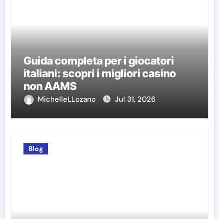
Guida completa per i giocatori
italiani: scopri i migliori casino
non AAMS
MichelleLLozano
Jul 31, 2026
Blog