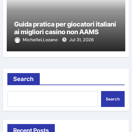
Guida pratica per giocatori italiani
ai migliori casino non AAMS
MichelleLLozano
Jul 31, 2026
Search
Search
Recent Posts