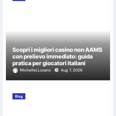
Scopri i migliori casino non AAMS
con prelievo immediato: guida
pratica per giocatori italiani
MichelleLLozano
Aug 7, 2026
Blog