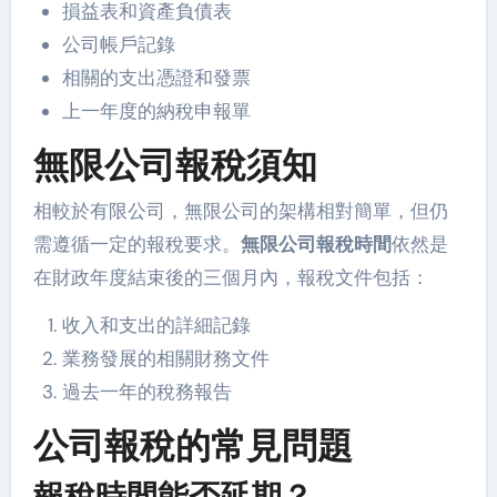
損益表和資產負債表
公司帳戶記錄
相關的支出憑證和發票
上一年度的納稅申報單
無限公司報稅須知
相較於有限公司，無限公司的架構相對簡單，但仍
需遵循一定的報稅要求。
無限公司報稅時間
依然是
在財政年度結束後的三個月內，報稅文件包括：
收入和支出的詳細記錄
業務發展的相關財務文件
過去一年的稅務報告
公司報稅的常見問題
報稅時間能否延期？