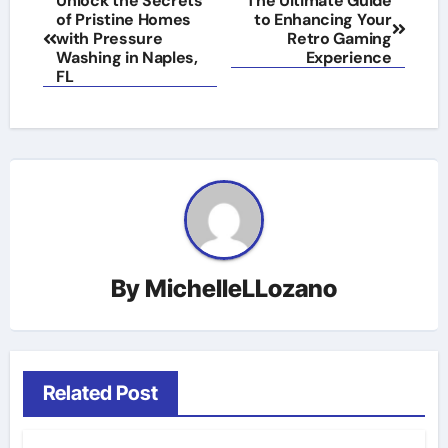
Unlock the Secrets
The Ultimate Guide
of Pristine Homes
to Enhancing Your
navigation
with Pressure
Retro Gaming
Washing in Naples,
Experience
FL
By
MichelleLLozano
Related Post