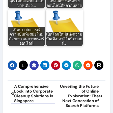
คุณไม่ต้องจ่ายแม้แต่
ใหม่ในการเล่นหวย
บาทเดียว:…
ออนไลน์ที่หลากหลาย
เปิดประสบการณ์
ความบันเทิงสมัยใหม่
เปิดโลกใหม่แห่งความ
ด้วยการชมภาพยนตร์
บันเทิง: คาสิโนบิทคอย
ออนไลน์
น์…
Post
A Comprehensive
Unveiling the Future
Look into Corporate
of Online
navigation
Cleanup Solutions in
Exploration: The
Singapore
Next Generation of
Search Platforms