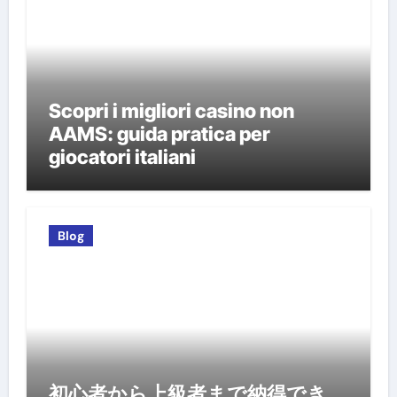
Scopri i migliori casino non
AAMS: guida pratica per
giocatori italiani
Blog
初心者から上級者まで納得でき