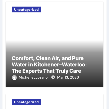
Uncategorized
Comfort, Clean Air, and Pure
Water in Kitchener–Waterloo:
The Experts That Truly Care
MichelleLLozano
Mar 13, 2026
Uncategorized