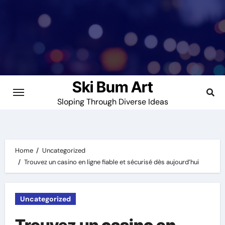
Skip
to
content
Ski Bum Art
Sloping Through Diverse Ideas
Home
Uncategorized
Trouvez un casino en ligne fiable et sécurisé dès aujourd’hui
Uncategorized