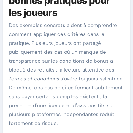
bonnes pratiques pour
les joueurs
Des exemples concrets aident à comprendre
comment appliquer ces critères dans la
pratique. Plusieurs joueurs ont partagé
publiquement des cas où un manque de
transparence sur les conditions de bonus a
bloqué des retraits : la lecture attentive des
termes et conditions
s'avère toujours salvatrice.
De même, des cas de sites fermant subitement
sans payer certains comptes existent ; la
présence d'une licence et d'avis positifs sur
plusieurs plateformes indépendantes réduit
fortement ce risque.