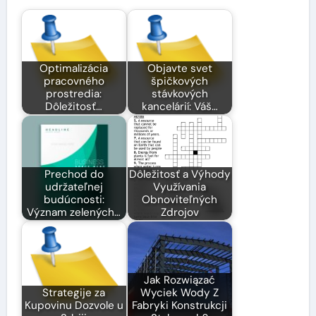
Optimalizácia
Objavte svet
pracovného
špičkových
prostredia:
stávkových
Dôležitosť…
kancelárií: Váš…
Prechod do
Dôležitosť a Výhody
udržateľnej
Využívania
budúcnosti:
Obnoviteľných
Význam zelených…
Zdrojov
Jak Rozwiązać
Strategije za
Wyciek Wody Z
Kupovinu Dozvole u
Fabryki Konstrukcji