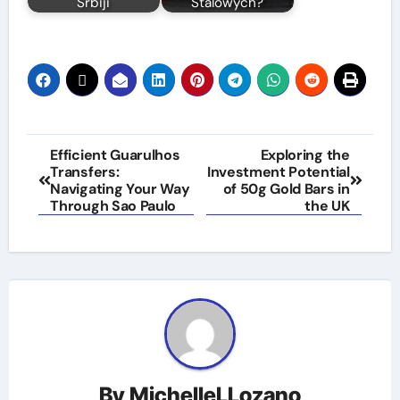
Srbiji
Stalowych?
Post
Efficient Guarulhos
Exploring the
Transfers:
Investment Potential
navigation
Navigating Your Way
of 50g Gold Bars in
Through Sao Paulo
the UK
By
MichelleLLozano