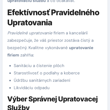
upratovaciu službu
a čo očakávať.
Efektívnosť Pravidelného
Upratovania
Pravidelné upratovanie
firiem a kancelárií
zabezpečuje, že váš priestor zostáva čistý a
bezpečný. Kvalitne vykonávané
upratovanie
firiem
zahŕňa:
Sanitáciu a čistenie plôch
Starostlivosť o podlahy a koberce
Údržbu sanitárnych zariadení
Likvidáciu odpadu
Výber Správnej Upratovacej
Služby