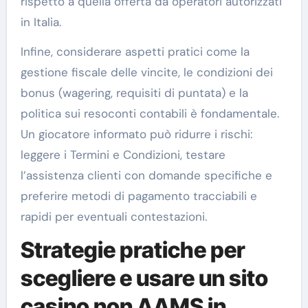
rispetto a quella offerta da operatori autorizzati
in Italia.
Infine, considerare aspetti pratici come la
gestione fiscale delle vincite, le condizioni dei
bonus (wagering, requisiti di puntata) e la
politica sui resoconti contabili è fondamentale.
Un giocatore informato può ridurre i rischi:
leggere i Termini e Condizioni, testare
l’assistenza clienti con domande specifiche e
preferire metodi di pagamento tracciabili e
rapidi per eventuali contestazioni.
Strategie pratiche per
scegliere e usare un sito
casino non AAMS in