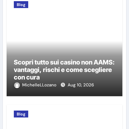
Blog
Scopri tutto sui casino non AAMS:
vantaggi, rischi e come scegliere
con cura
MichelleLLozano
Aug 10, 2026
Blog