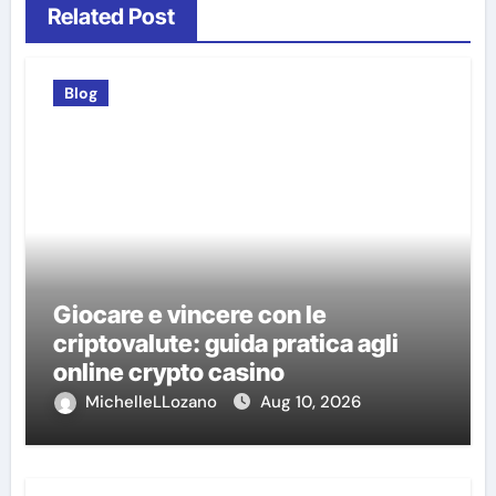
Related Post
Blog
Giocare e vincere con le
criptovalute: guida pratica agli
online crypto casino
MichelleLLozano
Aug 10, 2026