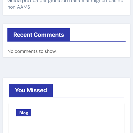
Guida pratica per giocatori italiani ai migliori casino
non AAMS
Recent Comments
No comments to show.
You Missed
Blog