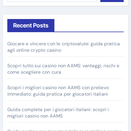
Recent Posts
Giocare e vincere con le criptovalute: guida pratica
agli online crypto casino
Scopri tutto sui casino non AAMS: vantaggi, rischi e
come scegliere con cura
Scopri i migliori casino non AAMS con prelievo
immediato: guida pratica per giocatori italiani
Guida completa per i giocatori italiani: scopri i
migliori casino non AAMS