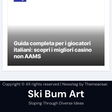
Guida completa per i giocatori
italiani: scopri i migliori casino
non AAMS
Copyright © All rights reserved
|
Newstag
by
Themeansar
.
Ski Bum Art
Sloping Through Diverse Ideas