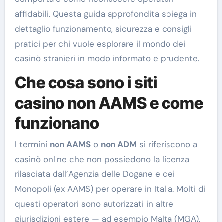
affidabili. Questa guida approfondita spiega in
dettaglio funzionamento, sicurezza e consigli
pratici per chi vuole esplorare il mondo dei
casinò stranieri in modo informato e prudente.
Che cosa sono i siti
casino non AAMS e come
funzionano
I termini
non AAMS
o
non ADM
si riferiscono a
casinò online che non possiedono la licenza
rilasciata dall’Agenzia delle Dogane e dei
Monopoli (ex AAMS) per operare in Italia. Molti di
questi operatori sono autorizzati in altre
giurisdizioni estere — ad esempio Malta (MGA),