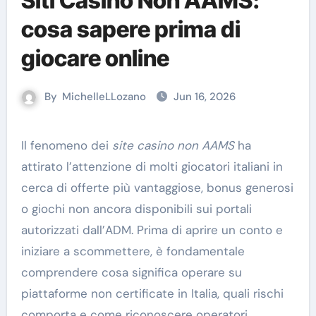
Siti Casino Non AAMS:
cosa sapere prima di
giocare online
By
MichelleLLozano
Jun 16, 2026
Il fenomeno dei
site casino non AAMS
ha
attirato l’attenzione di molti giocatori italiani in
cerca di offerte più vantaggiose, bonus generosi
o giochi non ancora disponibili sui portali
autorizzati dall’ADM. Prima di aprire un conto e
iniziare a scommettere, è fondamentale
comprendere cosa significa operare su
piattaforme non certificate in Italia, quali rischi
comporta e come riconoscere operatori