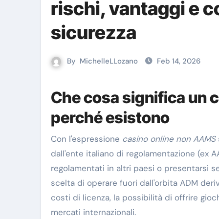
rischi, vantaggi e 
sicurezza
By
MichelleLLozano
Feb 14, 2026
Che cosa significa un
c
perché esistono
Con l'espressione
casino online non AAMS
dall'ente italiano di regolamentazione (ex 
regolamentati in altri paesi o presentarsi s
scelta di operare fuori dall'orbita ADM deri
costi di licenza, la possibilità di offrire gio
mercati internazionali.