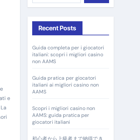
Recent Posts
Guida completa per i giocatori
italiani: scopri i migliori casino
non AAMS
Guida pratica per giocatori
italiani ai migliori casino non
te
AAMS
ati e
 La
Scopri i migliori casino non
AAMS: guida pratica per
ori
giocatori italiani
初心者から上級者まで納得でき