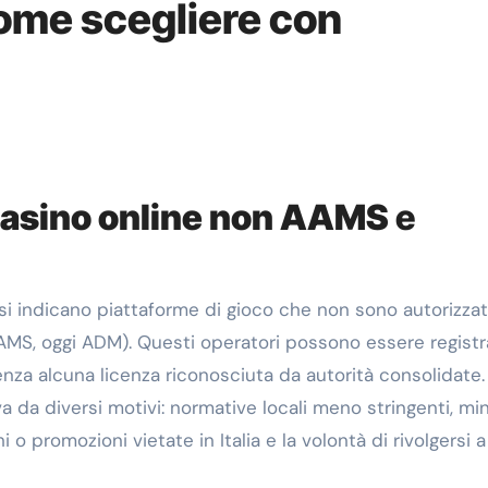
come scegliere con
asino online non AAMS
e
si indicano piattaforme di gioco che non sono autorizza
AAMS, oggi ADM). Questi operatori possono essere registr
enza alcuna licenza riconosciuta da autorità consolidate.
va da diversi motivi: normative locali meno stringenti, min
chi o promozioni vietate in Italia e la volontà di rivolgersi a