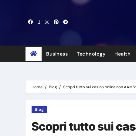
Skip
to
content
Business
Technology
Health
Home
Blog
Scopri tutto sui casino online non AAMS:
Blog
Scopri tutto sui
cas