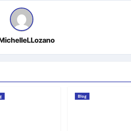
MichelleLLozano
g
Blog