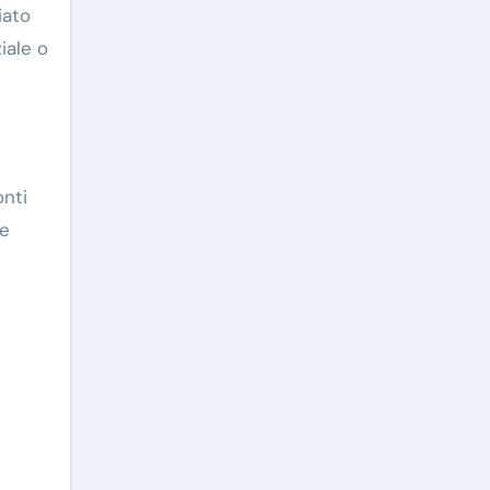
iato
iale o
onti
 e