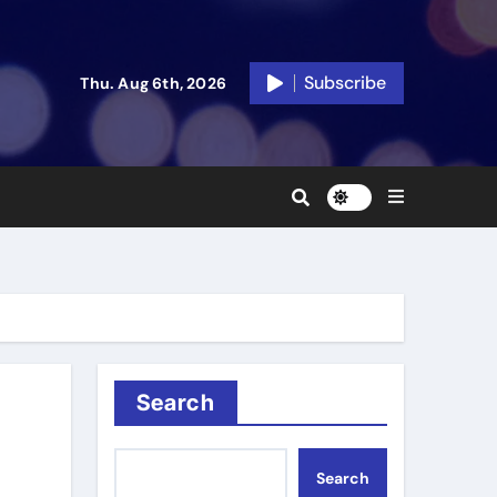
Subscribe
Thu. Aug 6th, 2026
Search
Search