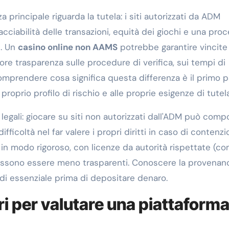
a principale riguarda la tutela: i siti autorizzati da ADM
acciabilità delle transazioni, equità dei giochi e una pro
i. Un
casino online non AAMS
potrebbe garantire vincite
e trasparenza sulle procedure di verifica, sui tempi di
omprendere cosa significa questa differenza è il primo 
roprio profilo di rischio e alle proprie esigenze di tutela
legali: giocare su siti non autorizzati dall'ADM può comp
 difficoltà nel far valere i propri diritti in caso di contenzi
in modo rigoroso, con licenze da autorità rispettate (c
 possono essere meno trasparenti. Conoscere la provenan
indi essenziale prima di depositare denaro.
eri per valutare una piattaform