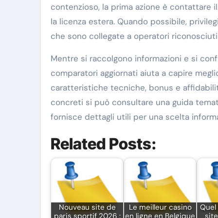
contenzioso, la prima azione è contattare il
la licenza estera. Quando possibile, privile
che sono collegate a operatori riconosciuti
Mentre si raccolgono informazioni e si confr
comparatori aggiornati aiuta a capire megli
caratteristiche tecniche, bonus e affidabil
concreti si può consultare una guida tem
fornisce dettagli utili per una scelta inform
Related Posts:
Nouveau site de
Le meilleur casino
Quel 
paris sportif 2026 :
en ligne en Belgique
sit