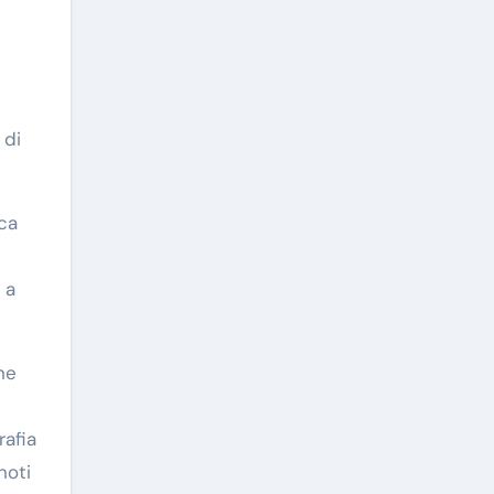
 di
ca
 a
ne
rafia
noti