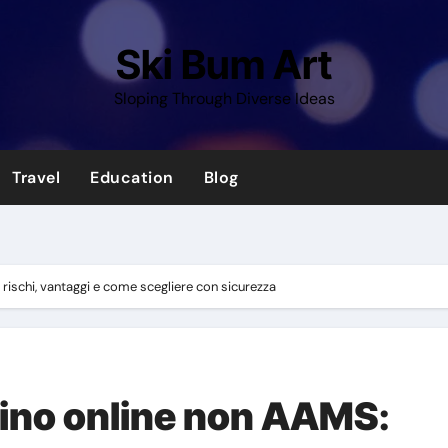
Ski Bum Art
Sloping Through Diverse Ideas
Travel
Education
Blog
 rischi, vantaggi e come scegliere con sicurezza
ino online non AAMS
: