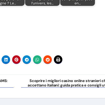
igne ? Le…
l’univers, les…
en…
AAMS:
Scoprire i migliori casino online stranieri 
accettano italiani: guida pratica e consigli ut