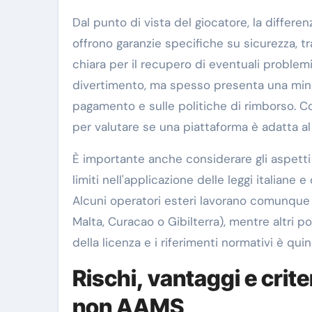
Dal punto di vista del giocatore, la differenz
offrono garanzie specifiche su sicurezza, tr
chiara per il recupero di eventuali problem
divertimento, ma spesso presenta una minor
pagamento e sulle politiche di rimborso. C
per valutare se una piattaforma è adatta al p
È importante anche considerare gli aspetti 
limiti nell'applicazione delle leggi italiane e
Alcuni operatori esteri lavorano comunque 
Malta, Curacao o Gibilterra), mentre altri
della licenza e i riferimenti normativi è qu
Rischi, vantaggi e crit
non AAMS