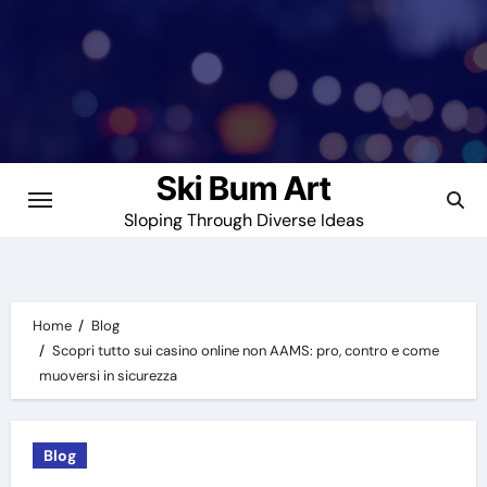
Skip
to
content
Ski Bum Art
Sloping Through Diverse Ideas
Home
Blog
Scopri tutto sui casino online non AAMS: pro, contro e come
muoversi in sicurezza
Blog