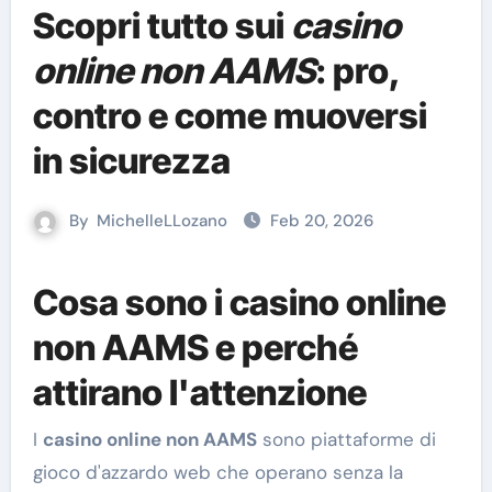
Scopri tutto sui
casino
online non AAMS
: pro,
contro e come muoversi
in sicurezza
By
MichelleLLozano
Feb 20, 2026
Cosa sono i casino online
non AAMS e perché
attirano l'attenzione
I
casino online non AAMS
sono piattaforme di
gioco d'azzardo web che operano senza la