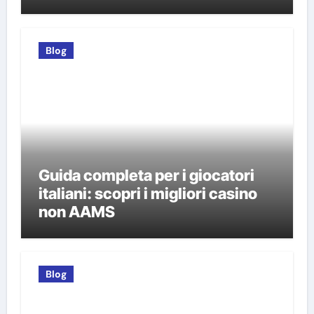
italiani
Blog
Guida completa per i giocatori
italiani: scopri i migliori casino
non AAMS
Blog