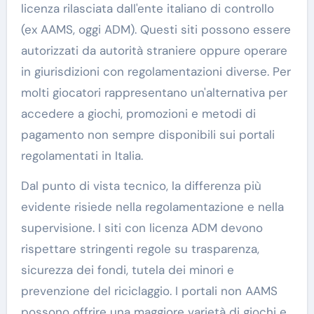
licenza rilasciata dall'ente italiano di controllo
(ex AAMS, oggi ADM). Questi siti possono essere
autorizzati da autorità straniere oppure operare
in giurisdizioni con regolamentazioni diverse. Per
molti giocatori rappresentano un'alternativa per
accedere a giochi, promozioni e metodi di
pagamento non sempre disponibili sui portali
regolamentati in Italia.
Dal punto di vista tecnico, la differenza più
evidente risiede nella regolamentazione e nella
supervisione. I siti con licenza ADM devono
rispettare stringenti regole su trasparenza,
sicurezza dei fondi, tutela dei minori e
prevenzione del riciclaggio. I portali non AAMS
possono offrire una maggiore varietà di giochi e