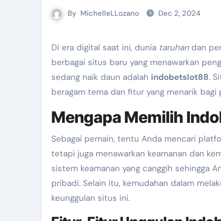
By
MichelleLLozano
Dec 2, 2024
Di era digital saat ini, dunia
taruhan
dan per
berbagai situs baru yang menawarkan peng
sedang naik daun adalah
indobetslot88
. S
beragam tema dan fitur yang menarik bagi p
Mengapa Memilih Indo
Sebagai pemain, tentu Anda mencari platf
tetapi juga menawarkan keamanan dan kem
sistem keamanan yang canggih sehingga A
pribadi. Selain itu, kemudahan dalam mela
keunggulan situs ini.