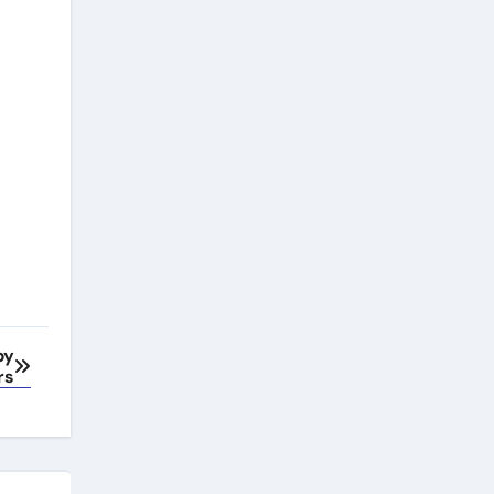
by
rs