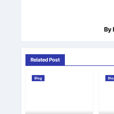
By
Related Post
Blog
Blo