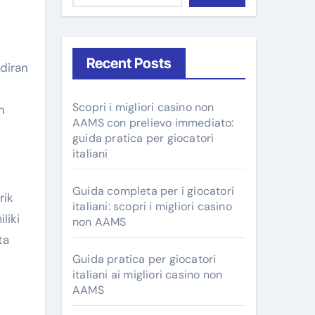
Recent Posts
diran
Scopri i migliori casino non
n
AAMS con prelievo immediato:
guida pratica per giocatori
italiani
Guida completa per i giocatori
rik
italiani: scopri i migliori casino
liki
non AAMS
ta
Guida pratica per giocatori
italiani ai migliori casino non
AAMS