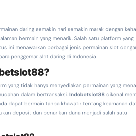
mainan daring semakin hari semakin marak dengan keha
alaman bermain yang menarik. Salah satu platform yang
itus ini menawarkan berbagai jenis permainan slot denga
ara penggemar slot daring di Indonesia.
betslot88?
orm yang tidak hanya menyediakan permainan yang mena
udahan dalam bertransaksi.
Indobetslot88
dikenal memi
nda dapat bermain tanpa khawatir tentang keamanan da
kukan deposit dan penarikan dana menjadi salah satu