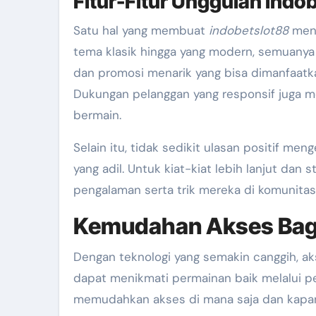
Fitur-Fitur Unggulan Indo
Satu hal yang membuat
indobetslot88
meno
tema klasik hingga yang modern, semuanya t
dan promosi menarik yang bisa dimanfaat
Dukungan pelanggan yang responsif juga 
bermain.
Selain itu, tidak sedikit ulasan positif m
yang adil. Untuk kiat-kiat lebih lanjut da
pengalaman serta trik mereka di komunitas 
Kemudahan Akses Bagi
Dengan teknologi yang semakin canggih, ak
dapat menikmati permainan baik melalui pe
memudahkan akses di mana saja dan kapan