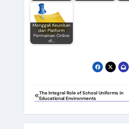
Menggali Keunikan
dari Platform
Permainan Online
di…
Post
The Integral Role of School Uniforms in
Educational Environments
navigation