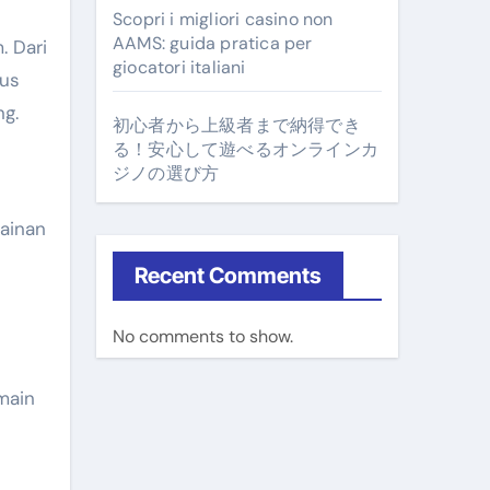
Scopri i migliori casino non
AAMS: guida pratica per
. Dari
giocatori italiani
nus
g.
初心者から上級者まで納得でき
る！安心して遊べるオンラインカ
ジノの選び方
mainan
Recent Comments
No comments to show.
main