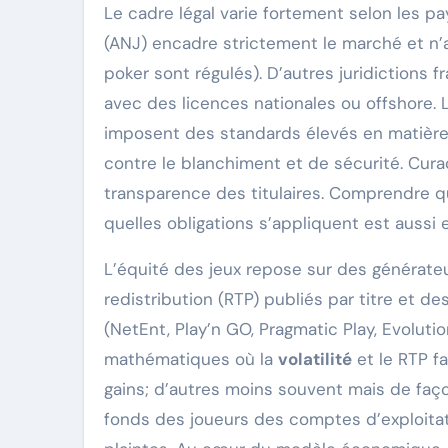
Le cadre légal varie fortement selon les pa
(ANJ) encadre strictement le marché et n’au
poker sont régulés). D’autres juridictions
avec des licences nationales ou offshore.
imposent des standards élevés en matièr
contre le blanchiment et de sécurité. Cur
transparence des titulaires. Comprendre qu
quelles obligations s’appliquent est aussi e
L’équité des jeux repose sur des générateu
redistribution (RTP) publiés par titre et 
(NetEnt, Play’n GO, Pragmatic Play, Evoluti
mathématiques où la
volatilité
et le RTP f
gains; d’autres moins souvent mais de faço
fonds des joueurs des comptes d’exploitati