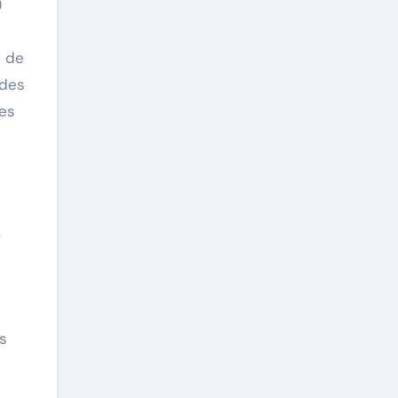
)
s de
 des
es
,
us