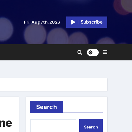
Subscribe
Fri. Aug 7th, 2026
Search
gne
Search