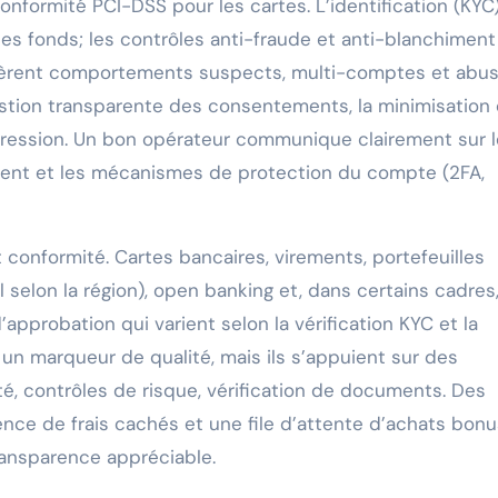
onformité PCI-DSS pour les cartes. L’identification (KYC
ce des fonds; les contrôles anti-fraude et anti-blanchiment
repèrent comportements suspects, multi-comptes et abu
stion transparente des consentements, la minimisation
ression. Un bon opérateur communique clairement sur l
tement et les mécanismes de protection du compte (2FA,
 conformité. Cartes bancaires, virements, portefeuilles
al selon la région), open banking et, dans certains cadres
approbation qui varient selon la vérification KYC et la
 un marqueur de qualité, mais ils s’appuient sur des
té, contrôles de risque, vérification de documents. Des
bsence de frais cachés et une file d’attente d’achats bon
ransparence appréciable.