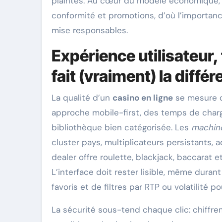
plaintes. Au cœur du modèle économique, l’
conformité et promotions, d’où l’importan
mise responsables.
Expérience utilisateur,
fait (vraiment) la diffé
La qualité d’un
casino en ligne
se mesure d
approche mobile-first, des temps de charg
bibliothèque bien catégorisée. Les
machin
cluster pays, multiplicateurs persistants, a
dealer offre roulette, blackjack, baccarat 
L’interface doit rester lisible, même dura
favoris et de filtres par RTP ou volatilité p
La sécurité sous-tend chaque clic: chiffre