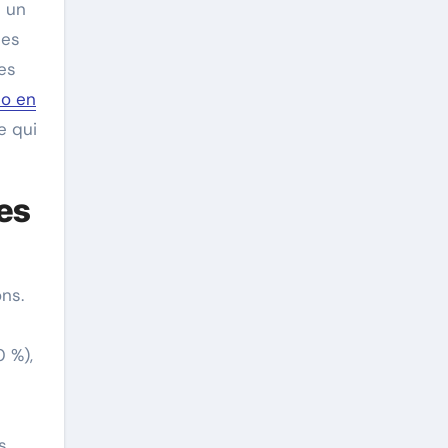
t un
ces
des
no en
e qui
es
ns.
0 %),
s