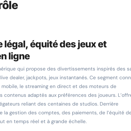
rôle
légal, équité des jeux et
n ligne
rique qui propose des divertissements inspirés des sa
, live dealer, jackpots, jeux instantanés. Ce segment conn
n mobile, le streaming en direct et des moteurs de
contenus adaptés aux préférences des joueurs. L’offr
régateurs reliant des centaines de studios. Derrière
e la gestion des comptes, des paiements, de l’équité d
out en temps réel et à grande échelle.