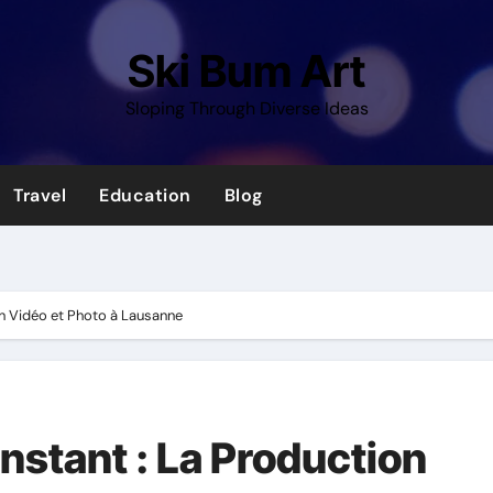
Ski Bum Art
Sloping Through Diverse Ideas
Travel
Education
Blog
ion Vidéo et Photo à Lausanne
Instant : La Production