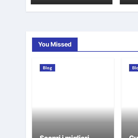
You Missed
Blog
Bl