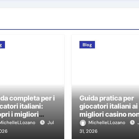
g
Blog
da completa per i
Guida pratica per
catori italiani:
giocatori italiani ai
pri i migliori
migliori casino no
sino non AAMS
AAMS
MichelleLLozano
Jul
MichelleLLozano
2026
31, 2026