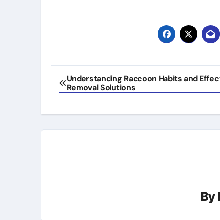
Post
Understanding Raccoon Habits and Effec
Removal Solutions
navigation
By