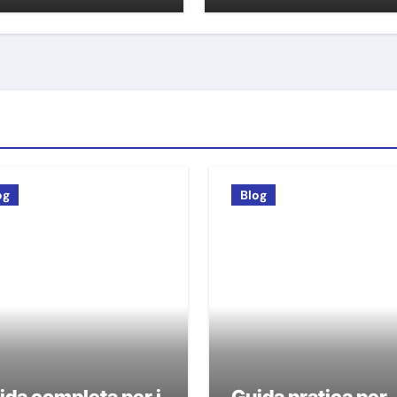
og
Blog