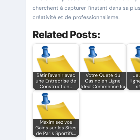
cherchent à capturer l’instant dans sa plus
créativité et de professionnalisme.
Related Posts:
Bâtir l'avenir avec
Votre Quête du
Je
une Entreprise de
Casino en Ligne
lign
Construction…
Idéal Commence Ici
s
Maximisez vos
Gains sur les Sites
de Paris Sportifs…