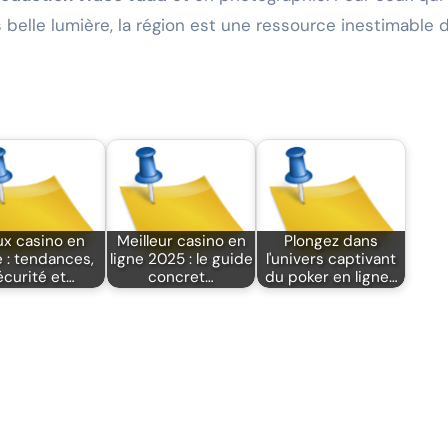
 belle lumière, la région est une ressource inestimable 
ux casino en
Meilleur casino en
Plongez dans
e : tendances,
ligne 2025 : le guide
l'univers captivant
écurité et…
concret…
du poker en ligne…