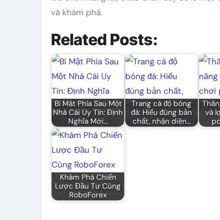
và khám phá.
Related Posts:
Bí Mật Phía Sau Một
Trang cá độ bóng
Thăn
Nhà Cái Uy Tín: Định
đá: Hiểu đúng bản
và l
Nghĩa Mới…
chất, nhận diện…
po
Khám Phá Chiến
Lược Đầu Tư Cùng
RoboForex