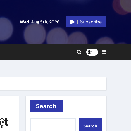
Subscribe
Wed. Aug 5th, 2026
Search
ệt
Search