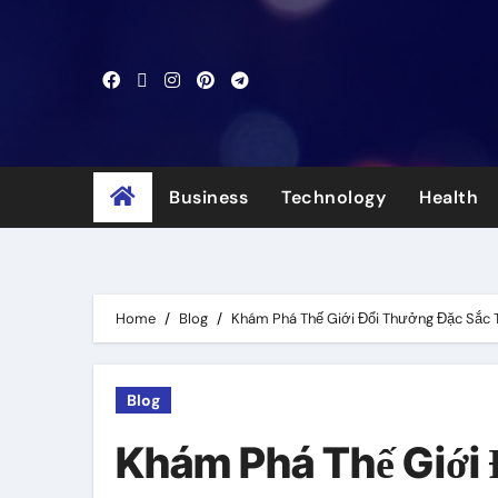
Skip
to
content
Business
Technology
Health
Home
Blog
Khám Phá Thế Giới Đổi Thưởng Đặc Sắc 
Blog
Khám Phá Thế Giới 