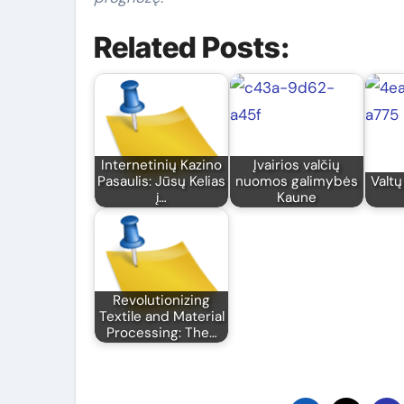
Related Posts:
Internetinių Kazino
Įvairios valčių
Pasaulis: Jūsų Kelias
nuomos galimybės
Valt
į…
Kaune
Revolutionizing
Textile and Material
Processing: The…