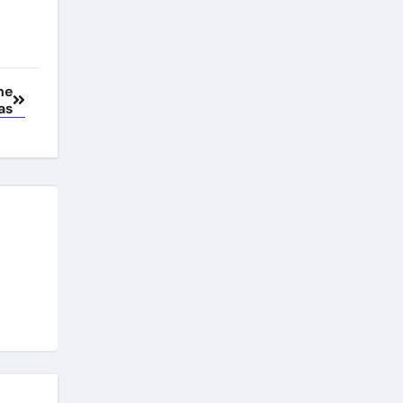
ne
as