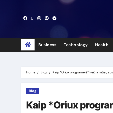
Skip
to
content
Business
Technology
Health
Home
Blog
Kaip *Oriux programėlė* keičia mūsų su
Blog
Kaip *Oriux progra