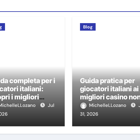
g
Blog
da completa per i
Guida pratica per
catori italiani:
giocatori italiani ai
pri i migliori
migliori casino no
sino non AAMS
AAMS
MichelleLLozano
Jul
MichelleLLozano
2026
31, 2026