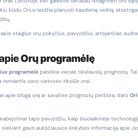
 oras Lietuvoje, bet galėsite detaliau išnagrinėti oro sąl
iu būdu Oriux leidžia planuoti kasdienę veiklą, atostoga
džių.
a apie staigius orų pokyčius, pavyzdžiui, artėjančias audra
 apie
Orų programėlę
iux programėlė
pateikia vienas tiksliausių prognozių. Tai 
a remiantis savo vietovės
tikslūs orai
.
ai apie blogą orą ar savaitės prognozių peržiūra, daro
Ori
abejotinai tapo pavyzdžiu, kaip šiuolaikinėje technologi
 siekiant gauti aukščiausios kokybės informaciją apie
or