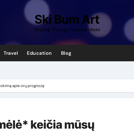
Ski Bum Art
Sloping Through Diverse Ideas
Travel
Education
Blog
vokimą apie orų prognozę
mėlė* keičia mūsų