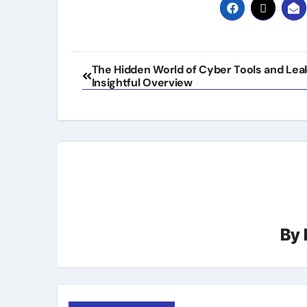
Post
The Hidden World of Cyber Tools and Lea
Insightful Overview
navigation
By