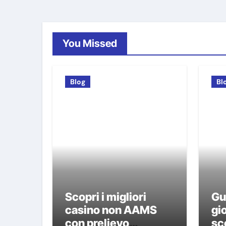
You Missed
Blog
Bl
Scopri i migliori
Gu
casino non AAMS
gio
con prelievo
sco