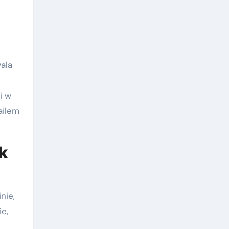
ala
i w
ailem
k
nie,
ie,