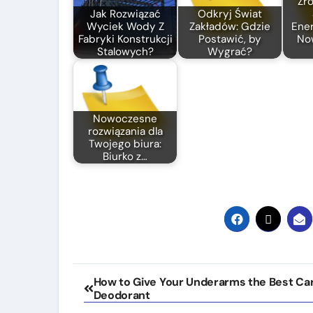
Zr
Jak Rozwiązać
Odkryj Świat
Wyciek Wody Z
Zakładów: Gdzie
Ener
Fabryki Konstrukcji
Postawić, by
No
Stalowych?
Wygrać?
Nowoczesne
rozwiązania dla
Twojego biura:
Biurko z…
Post
How to Give Your Underarms the Best Car
Deodorant
navigation