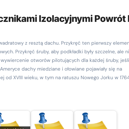
cznikami Izolacyjnymi Powrót
wadratowy z resztą dachu. Przykręć ten pierwszy eleme
ch. Przykręć śruby, aby podkładki były szczelne, ale n
wywiercenie otworów pilotujących dla każdej śruby, jeśl
Ameryce dachy miedziane i ołowiane pojawiały się na
j od XVIII wieku, w tym na ratuszu Nowego Jorku w 176