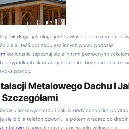
y tak długo, jak długo jesteś właścicielem domu i pozw
aściciela. Jeśli potrzebujesz innych porad podczas
rem
koniecznie zapoznaj się z innymi pomocnymi sekcjam
ch przypadkach skontaktuj się z nami bezpośrednio e-m
szybka pomoc.
talacji Metalowego Dachu I Ja
 Szczegółami
arów ułamkowych stóp i cali. A kiedy schodzisz po drabi
ają się bić, a telefon dzwoni…, a potem wracasz po drabin
we stalowe
Tasowanie przez stos w celu wyłowienia