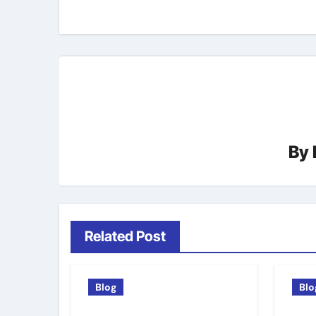
By
Related Post
Blog
Blo