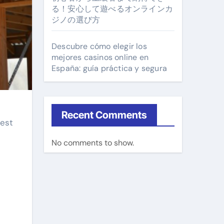
る！安心して遊べるオンラインカ
ジノの選び方
Descubre cómo elegir los
mejores casinos online en
España: guía práctica y segura
Recent Comments
jest
No comments to show.