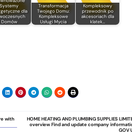
ównoważone
Systemy
Transformacja
Kompleksowy
getyczne dla
Twojego Domu:
przewodnik po
woczesnych
Kompleksowe
akcesoriach dla
Domów
Usługi Mycia
klatek…
e with
HOME HEATING AND PLUMBING SUPPLIES LIMIT
overview Find and update company informati
GOV 