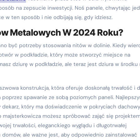
sób na zepsucie inwestycji. Noś panele, chwytając je
e w ten sposób i nie odbijają się, gdy idziesz.
hów Metalowych W 2024 Roku?
no być potrzeby stosowania nitów w dolinie. Kiedy wier
otwór w podkładzie, który może stworzyć miejsce na
masz dziurę w podkładzie, ale teraz jest dziura w środku 
wowa konstrukcja, która oferuje doskonałą trwałość i 
ana poprzez spawanie ze sobą poziomych paneli. Najlepsz
ny dekarz, który ma doświadczenie w pokryciach dachowy
o majsterkowicza możesz spróbować zająć się projektem
jej trwałości, eleganckiego wyglądu i długotrwałej
lu domów, ale ważne jest, aby odpowiednio zainstalować