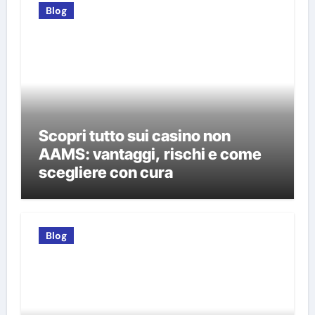
Blog
Scopri tutto sui casino non
AAMS: vantaggi, rischi e come
scegliere con cura
Blog