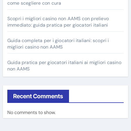
come scegliere con cura
Scopri i migliori casino non AAMS con prelievo
immediato: guida pratica per giocatori italiani
Guida completa per i giocatori italiani: scopri i
migliori casino non AAMS
Guida pratica per giocatori italiani ai migliori casino
non AAMS
Recent Comments
No comments to show.