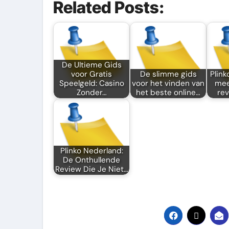
Related Posts:
De Ultieme Gids
voor Gratis
De slimme gids
Plink
Speelgeld: Casino
voor het vinden van
mee
Zonder…
het beste online…
rev
Plinko Nederland:
De Onthullende
Review Die Je Niet…