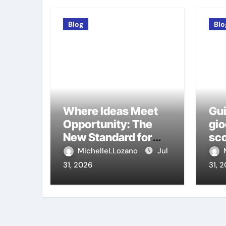
Blog
Blo
Where Ideas Meet
Gui
Opportunity: The
gio
New Standard for
sco
Meeting Rooms in
ca
MichelleLLozano
Jul
Medellín
31, 2026
31, 