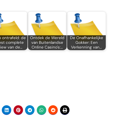
o ontrafeld: de
Ontdek de Wereld
De Onafhankelijke
st complete
van Buitenlandse
Gokker: Een
iew van de…
Online Casino's:…
Verkenning van…