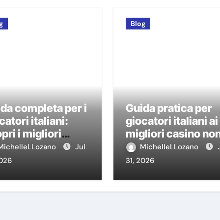
g
Blog
da completa per i
Guida pratica per
catori italiani:
giocatori italiani ai
pri i migliori
migliori casino no
sino non AAMS
AAMS
MichelleLLozano
Jul
MichelleLLozano
2026
31, 2026