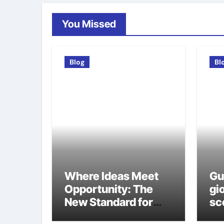
You Missed
Blog
Bl
Where Ideas Meet
Gu
Opportunity: The
gio
New Standard for
sco
Meeting Rooms in
ca