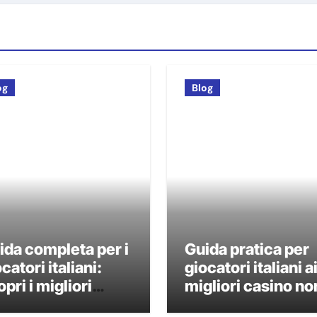
og
Blog
ida completa per i
Guida pratica per
catori italiani:
giocatori italiani a
pri i migliori
migliori casino no
sino non AAMS
AAMS