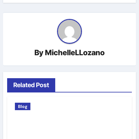
By
MichelleLLozano
Related Post
Blog