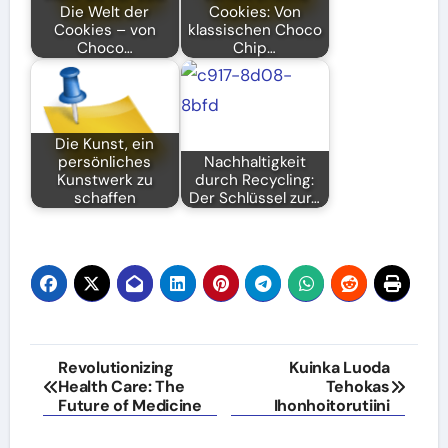
Die Welt der
Cookies: Von
Cookies – von
klassischen Choco
Choco…
Chip…
Die Kunst, ein
persönliches
Nachhaltigkeit
Kunstwerk zu
durch Recycling:
schaffen
Der Schlüssel zur…
Post
Revolutionizing
Kuinka Luoda
Health Care: The
Tehokas
navigation
Future of Medicine
Ihonhoitorutiini