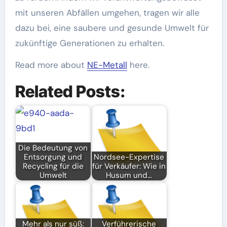
mit unseren Abfällen umgehen, tragen wir alle
dazu bei, eine saubere und gesunde Umwelt für
zukünftige Generationen zu erhalten.
Read more about
NE-Metall
here.
Related Posts:
Die Bedeutung von
Entsorgung und
Nordsee-Expertise
Recycling für die
für Verkäufer: Wie in
Umwelt
Husum und…
Mehr als nur süß:
Verführerische