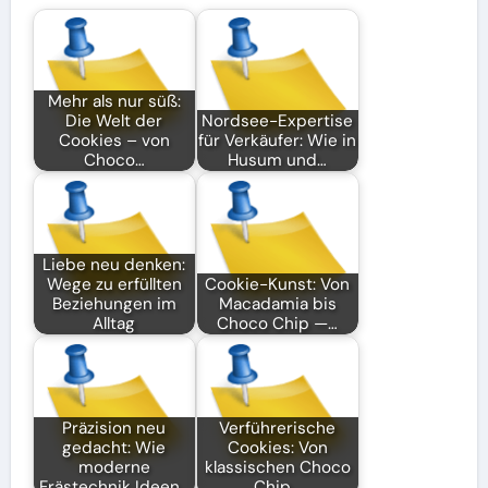
Mehr als nur süß:
Die Welt der
Nordsee-Expertise
Cookies – von
für Verkäufer: Wie in
Choco…
Husum und…
Liebe neu denken:
Wege zu erfüllten
Cookie-Kunst: Von
Beziehungen im
Macadamia bis
Alltag
Choco Chip —…
Präzision neu
Verführerische
gedacht: Wie
Cookies: Von
moderne
klassischen Choco
Frästechnik Ideen…
Chip…