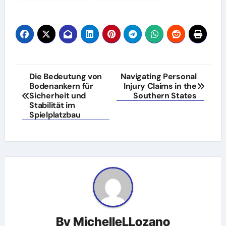
Post
Die Bedeutung von
Navigating Personal
Bodenankern für
Injury Claims in the
navigation
Sicherheit und
Southern States
Stabilität im
Spielplatzbau
By
MichelleLLozano