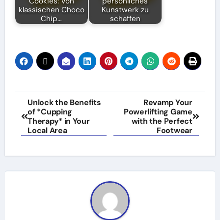
Cookies: Von
persönliches
klassischen Choco
Kunstwerk zu
Chip…
schaffen
Post
Unlock the Benefits
Revamp Your
of *Cupping
Powerlifting Game
navigation
Therapy* in Your
with the Perfect
Local Area
Footwear