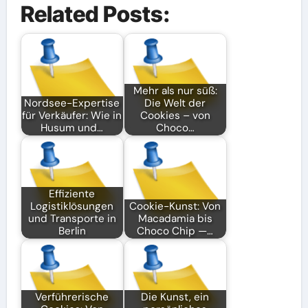
Related Posts:
Mehr als nur süß:
Nordsee-Expertise
Die Welt der
für Verkäufer: Wie in
Cookies – von
Husum und…
Choco…
Effiziente
Logistiklösungen
Cookie-Kunst: Von
und Transporte in
Macadamia bis
Berlin
Choco Chip —…
Verführerische
Die Kunst, ein