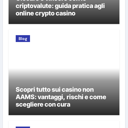
criptovalute: guida pratica agli
online crypto casino
Blog
Scopri tutto sui casino non
AAMS: vantaggi, rischi e come
scegliere con cura