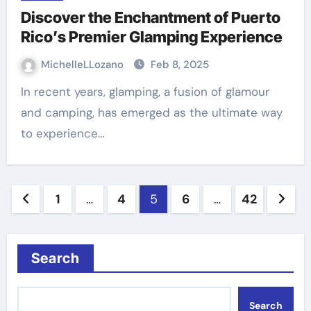
Discover the Enchantment of Puerto
Rico’s Premier Glamping Experience
MichelleLLozano
Feb 8, 2025
In recent years, glamping, a fusion of glamour
and camping, has emerged as the ultimate way
to experience…
Posts
1
…
4
5
6
…
42
pagination
Search
Search