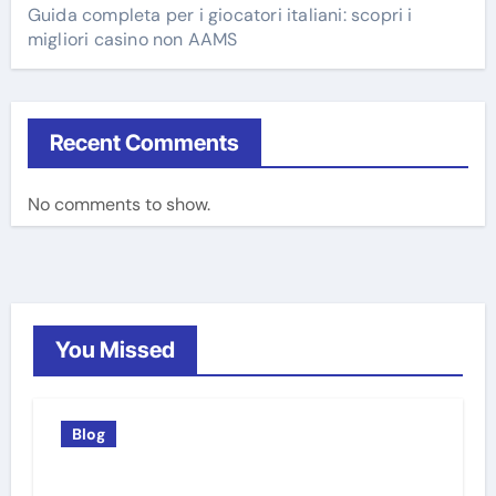
Guida completa per i giocatori italiani: scopri i
migliori casino non AAMS
Recent Comments
No comments to show.
You Missed
Blog