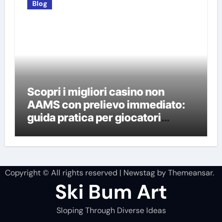
Blog
Scopri i migliori casino non
AAMS con prelievo immediato:
guida pratica per giocatori
italiani
Copyright © All rights reserved
|
Newstag
by
Themeansar
.
Ski Bum Art
Sloping Through Diverse Ideas