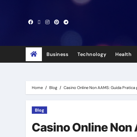
Skip
to
content
Business
Technology
Health
Home
Blog
Casino Online Non AAMS: Guida Pratica 
Blog
Casino Online Non 