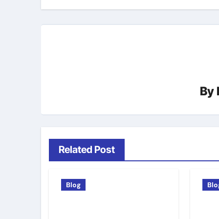
By
Related Post
Blog
Blo