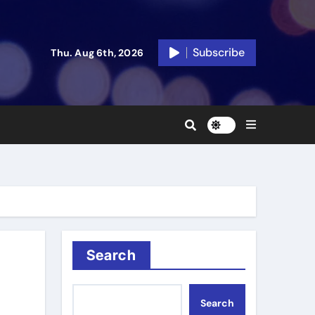
Subscribe
Thu. Aug 6th, 2026
Search
Search