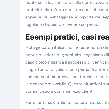
dubbi sulla legittimità o sulla correttezza di
preferire piattaforme con recensioni conso
apparire più vantaggiose, è importante leg
regolano i bonus per evitare sorprese.
Esempi pratici, casi rea
Molti giocatori italiani hanno esperienza d
bonus e varietà di giochi, altri segnalano di
caso tipico riguarda il processo di verifica 
lunghi tempi di validazione prima di autoriz
cambiamenti improvvisi nei termini di un b
in denaro prelevabile. Queste situazioni s
comunicazioni con il servizio clienti.
Per orientarsi, è utile consultare risorse i