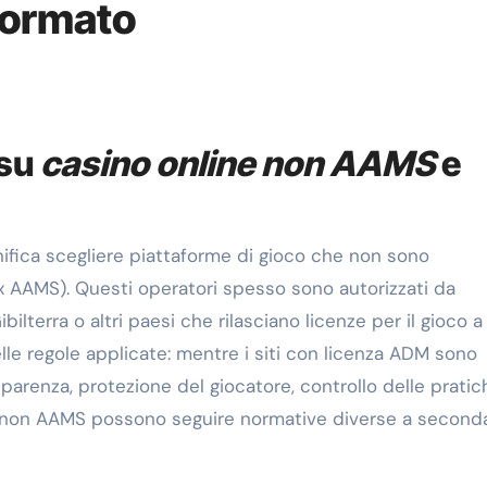
formato
 su
casino online non AAMS
e
ifica scegliere piattaforme di gioco che non sono
ex AAMS). Questi operatori spesso sono autorizzati da
bilterra o altri paesi che rilasciano licenze per il gioco a
elle regole applicate: mentre i siti con licenza ADM sono
sparenza, protezione del giocatore, controllo delle pratic
ali non AAMS possono seguire normative diverse a second