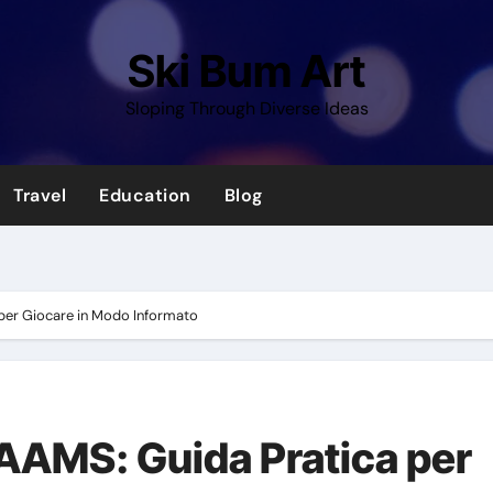
Ski Bum Art
Sloping Through Diverse Ideas
Travel
Education
Blog
per Giocare in Modo Informato
AAMS: Guida Pratica per