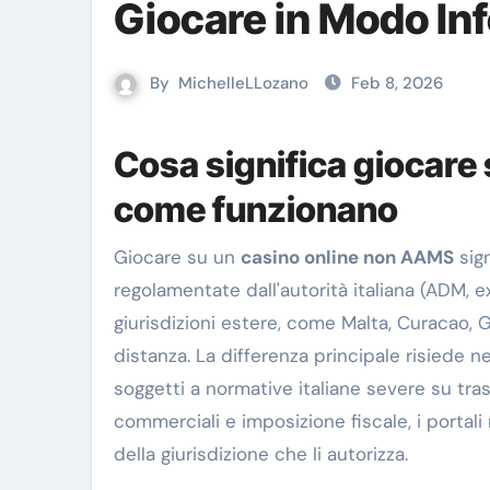
Giocare in Modo In
By
MichelleLLozano
Feb 8, 2026
Cosa significa giocare
come funzionano
Giocare su un
casino online non AAMS
sign
regolamentate dall'autorità italiana (ADM, 
giurisdizioni estere, come Malta, Curacao, Gi
distanza. La differenza principale risiede n
soggetti a normative italiane severe su tra
commerciali e imposizione fiscale, i port
della giurisdizione che li autorizza.