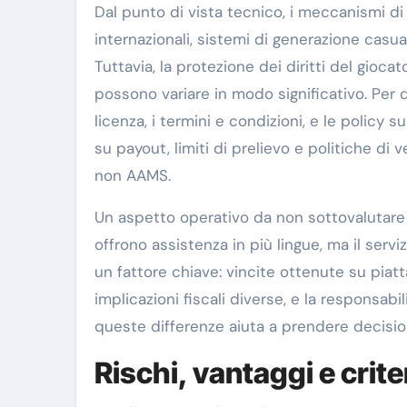
Dal punto di vista tecnico, i meccanismi di 
internazionali, sistemi di generazione casu
Tuttavia, la protezione dei diritti del gioca
possono variare in modo significativo. Per 
licenza, i termini e condizioni, e le policy
su payout, limiti di prelievo e politiche di v
non AAMS.
Un aspetto operativo da non sottovalutare ri
offrono assistenza in più lingue, ma il servizi
un fattore chiave: vincite ottenute su piat
implicazioni fiscali diverse, e la responsab
queste differenze aiuta a prendere decisioni 
Rischi, vantaggi e crite