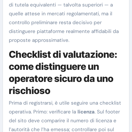
di tutela equivalenti — talvolta superiori — a
quelle attese in mercati regolamentati, ma il
controllo preliminare resta decisivo per
distinguere piattaforme realmente affidabili da
proposte approssimative.
Checklist di valutazione:
come distinguere un
operatore sicuro da uno
rischioso
Prima di registrarsi, è utile seguire una checklist
operativa. Primo: verificare la
licenza
. Sul footer
del sito deve comparire il numero di licenza e
l’autorità che l’ha emessa; controllare poi sul