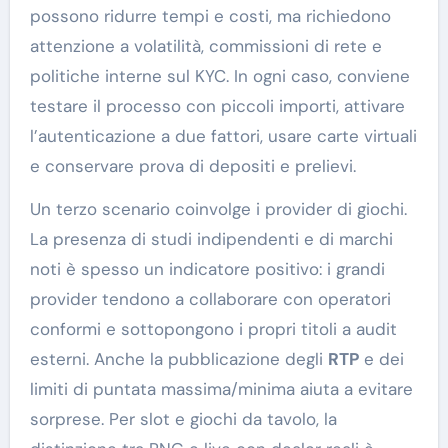
possono ridurre tempi e costi, ma richiedono
attenzione a volatilità, commissioni di rete e
politiche interne sul KYC. In ogni caso, conviene
testare il processo con piccoli importi, attivare
l’autenticazione a due fattori, usare carte virtuali
e conservare prova di depositi e prelievi.
Un terzo scenario coinvolge i provider di giochi.
La presenza di studi indipendenti e di marchi
noti è spesso un indicatore positivo: i grandi
provider tendono a collaborare con operatori
conformi e sottopongono i propri titoli a audit
esterni. Anche la pubblicazione degli
RTP
e dei
limiti di puntata massima/minima aiuta a evitare
sorprese. Per slot e giochi da tavolo, la