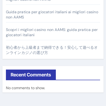
Guida pratica per giocatori italiani ai migliori casino
non AAMS
Scopri i migliori casino non AAMS: guida pratica per
giocatori italiani
初心者から上級者まで納得できる！安心して遊べるオ
ンラインカジノの選び方
Recent Comments
No comments to show.