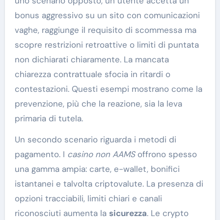
uno scenario opposto, un utente accetta un
bonus aggressivo su un sito con comunicazioni
vaghe, raggiunge il requisito di scommessa ma
scopre restrizioni retroattive o limiti di puntata
non dichiarati chiaramente. La mancata
chiarezza contrattuale sfocia in ritardi o
contestazioni. Questi esempi mostrano come la
prevenzione, più che la reazione, sia la leva
primaria di tutela.
Un secondo scenario riguarda i metodi di
pagamento. I
casino non AAMS
offrono spesso
una gamma ampia: carte, e-wallet, bonifici
istantanei e talvolta criptovalute. La presenza di
opzioni tracciabili, limiti chiari e canali
riconosciuti aumenta la
sicurezza
. Le crypto