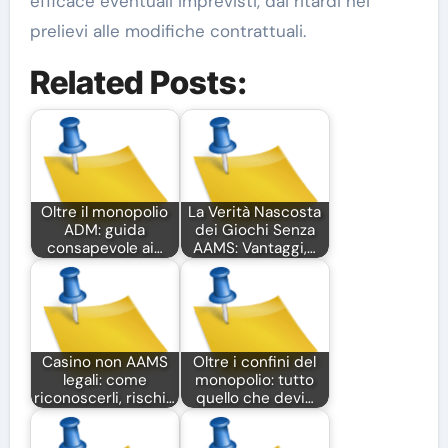
efficace eventuali imprevisti, dai ritardi nei
prelievi alle modifiche contrattuali.
Related Posts:
Oltre il monopolio
La Verità Nascosta
ADM: guida
dei Giochi Senza
consapevole ai…
AAMS: Vantaggi,…
Casino non AAMS
Oltre i confini del
legali: come
monopolio: tutto
riconoscerli, rischi…
quello che devi…