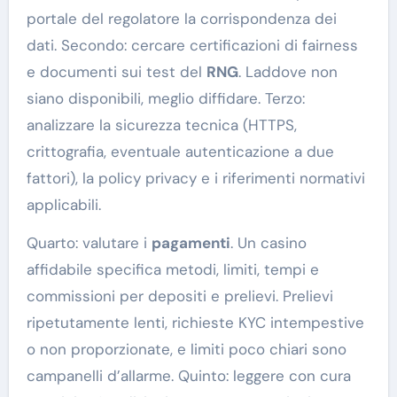
portale del regolatore la corrispondenza dei
dati. Secondo: cercare certificazioni di fairness
e documenti sui test del
RNG
. Laddove non
siano disponibili, meglio diffidare. Terzo:
analizzare la sicurezza tecnica (HTTPS,
crittografia, eventuale autenticazione a due
fattori), la policy privacy e i riferimenti normativi
applicabili.
Quarto: valutare i
pagamenti
. Un casino
affidabile specifica metodi, limiti, tempi e
commissioni per depositi e prelievi. Prelievi
ripetutamente lenti, richieste KYC intempestive
o non proporzionate, e limiti poco chiari sono
campanelli d’allarme. Quinto: leggere con cura