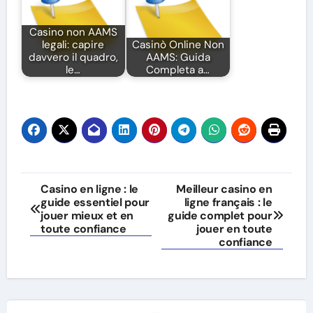
Casino non AAMS
legali: capire
Casinò Online Non
davvero il quadro,
AAMS: Guida
le…
Completa a…
Post
Casino en ligne : le
Meilleur casino en
guide essentiel pour
ligne français : le
navigation
jouer mieux et en
guide complet pour
toute confiance
jouer en toute
confiance