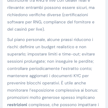
distinzione tra RNG e live con dealer reali è
rilevante: entrambi possono essere sicuri, ma
richiedono verifiche diverse (certificazioni
software per RNG, compliance del fornitore e
del casinò per live).
Sul piano personale, alcune prassi riducono i
rischi: definire un budget realistico e non
superarlo; impostare limiti e time-out; evitare
sessioni prolungate; non inseguire le perdite;
controllare periodicamente l’estratto conto;
mantenere aggiornati i documenti KYC per
prevenire blocchi operativi. È utile anche
monitorare l’esposizione complessiva ai bonus:
promozioni molto generose spesso implicano
restrizioni
complesse, che possono impattare i