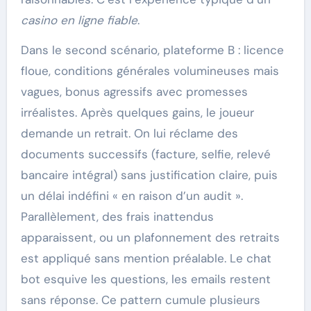
casino en ligne fiable
.
Dans le second scénario, plateforme B : licence
floue, conditions générales volumineuses mais
vagues, bonus agressifs avec promesses
irréalistes. Après quelques gains, le joueur
demande un retrait. On lui réclame des
documents successifs (facture, selfie, relevé
bancaire intégral) sans justification claire, puis
un délai indéfini « en raison d’un audit ».
Parallèlement, des frais inattendus
apparaissent, ou un plafonnement des retraits
est appliqué sans mention préalable. Le chat
bot esquive les questions, les emails restent
sans réponse. Ce pattern cumule plusieurs