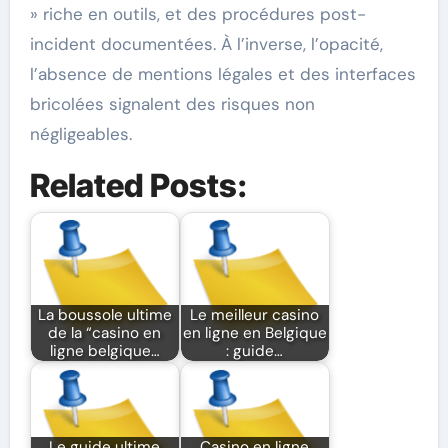
» riche en outils, et des procédures post-
incident documentées. À l’inverse, l’opacité,
l’absence de mentions légales et des interfaces
bricolées signalent des risques non
négligeables.
Related Posts:
La boussole ultime
Le meilleur casino
de la “casino en
en ligne en Belgique
ligne belgique…
: guide…
Le guide ultime
Casino en ligne