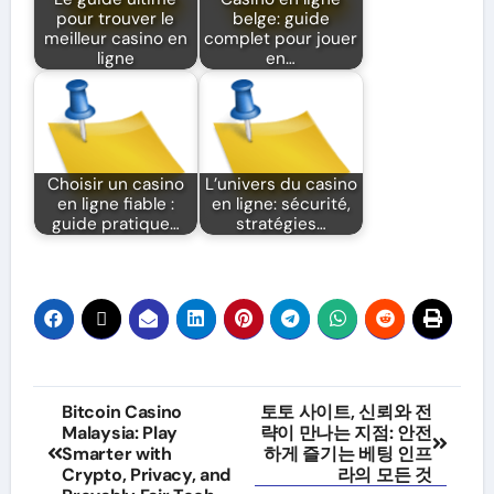
pour trouver le
belge: guide
meilleur casino en
complet pour jouer
ligne
en…
Choisir un casino
L’univers du casino
en ligne fiable :
en ligne: sécurité,
guide pratique…
stratégies…
Post
Bitcoin Casino
토토 사이트, 신뢰와 전
Malaysia: Play
략이 만나는 지점: 안전
navigation
Smarter with
하게 즐기는 베팅 인프
Crypto, Privacy, and
라의 모든 것