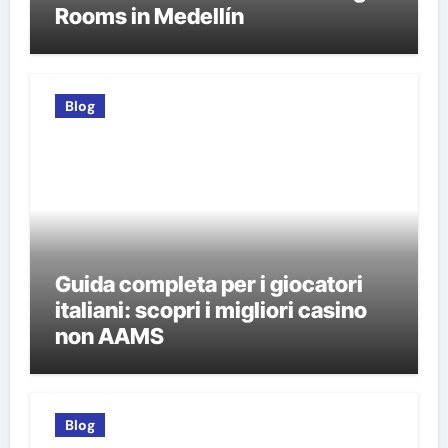
Rooms in Medellín
Blog
Guida completa per i giocatori
italiani: scopri i migliori casino
non AAMS
Blog