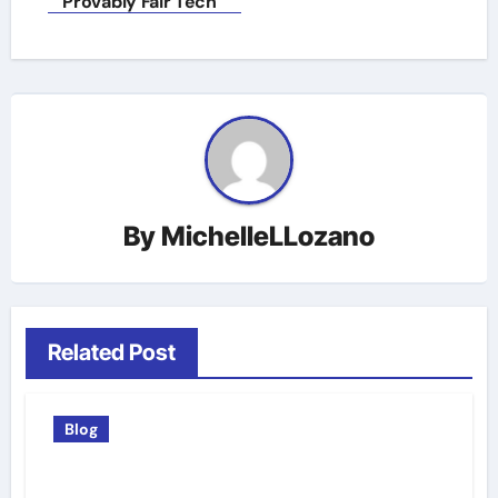
Provably Fair Tech
By
MichelleLLozano
Related Post
Blog