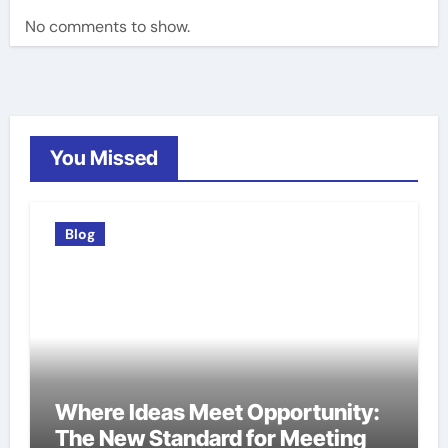
No comments to show.
You Missed
Blog
Where Ideas Meet Opportunity:
The New Standard for Meeting