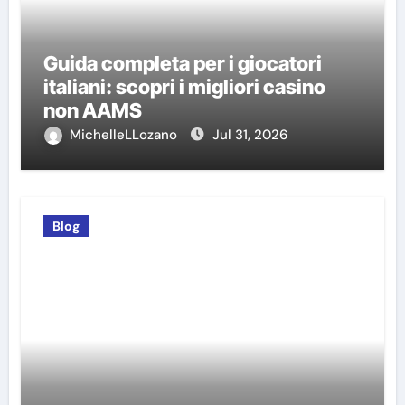
Guida completa per i giocatori
italiani: scopri i migliori casino
non AAMS
MichelleLLozano
Jul 31, 2026
Blog