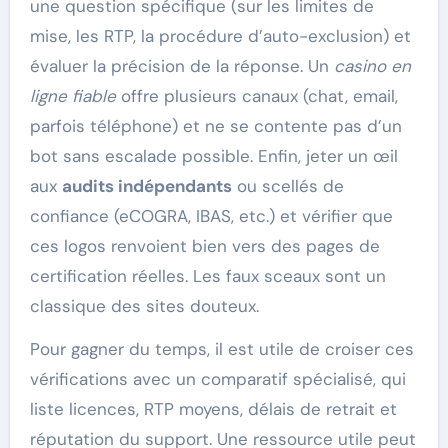
une question spécifique (sur les limites de
mise, les RTP, la procédure d’auto-exclusion) et
évaluer la précision de la réponse. Un
casino en
ligne fiable
offre plusieurs canaux (chat, email,
parfois téléphone) et ne se contente pas d’un
bot sans escalade possible. Enfin, jeter un œil
aux
audits indépendants
ou scellés de
confiance (eCOGRA, IBAS, etc.) et vérifier que
ces logos renvoient bien vers des pages de
certification réelles. Les faux sceaux sont un
classique des sites douteux.
Pour gagner du temps, il est utile de croiser ces
vérifications avec un comparatif spécialisé, qui
liste licences, RTP moyens, délais de retrait et
réputation du support. Une ressource utile peut