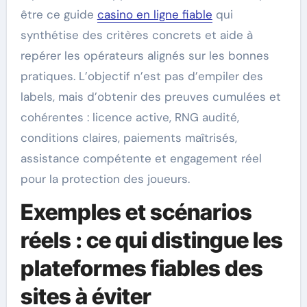
être ce guide
casino en ligne fiable
qui
synthétise des critères concrets et aide à
repérer les opérateurs alignés sur les bonnes
pratiques. L’objectif n’est pas d’empiler des
labels, mais d’obtenir des preuves cumulées et
cohérentes : licence active, RNG audité,
conditions claires, paiements maîtrisés,
assistance compétente et engagement réel
pour la protection des joueurs.
Exemples et scénarios
réels : ce qui distingue les
plateformes fiables des
sites à éviter