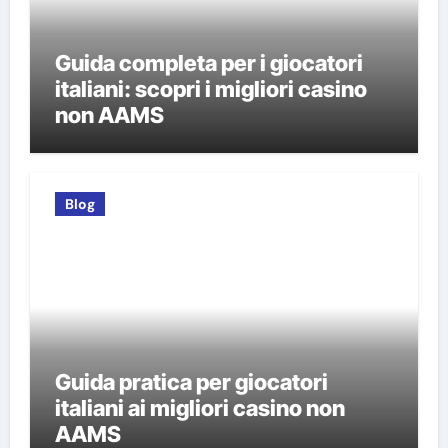
Guida completa per i giocatori
italiani: scopri i migliori casino
non AAMS
Blog
Guida pratica per giocatori
italiani ai migliori casino non
AAMS