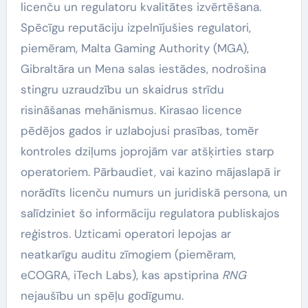
licenču un regulatoru kvalitātes izvērtēšana.
Spēcīgu reputāciju izpelnījušies regulatori,
piemēram, Malta Gaming Authority (MGA),
Gibraltāra un Mena salas iestādes, nodrošina
stingru uzraudzību un skaidrus strīdu
risināšanas mehānismus. Kirasao licence
pēdējos gados ir uzlabojusi prasības, tomēr
kontroles dziļums joprojām var atšķirties starp
operatoriem. Pārbaudiet, vai kazino mājaslapā ir
norādīts licenču numurs un juridiskā persona, un
salīdziniet šo informāciju regulatora publiskajos
reģistros. Uzticami operatori lepojas ar
neatkarīgu auditu zīmogiem (piemēram,
eCOGRA, iTech Labs), kas apstiprina
RNG
nejaušību un spēļu godīgumu.