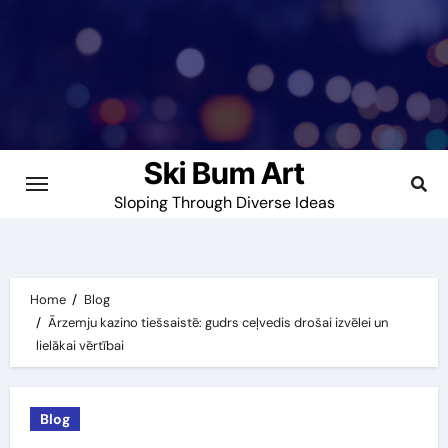
Skip
to
content
Ski Bum Art
Sloping Through Diverse Ideas
Home
Blog
Ārzemju kazino tiešsaistē: gudrs ceļvedis drošai izvēlei un
lielākai vērtībai
Blog