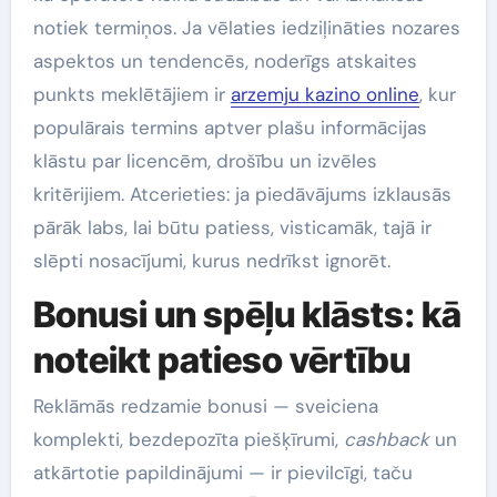
notiek termiņos. Ja vēlaties iedziļināties nozares
aspektos un tendencēs, noderīgs atskaites
punkts meklētājiem ir
arzemju kazino online
, kur
populārais termins aptver plašu informācijas
klāstu par licencēm, drošību un izvēles
kritērijiem. Atcerieties: ja piedāvājums izklausās
pārāk labs, lai būtu patiess, visticamāk, tajā ir
slēpti nosacījumi, kurus nedrīkst ignorēt.
Bonusi un spēļu klāsts: kā
noteikt patieso vērtību
Reklāmās redzamie bonusi — sveiciena
komplekti, bezdepozīta piešķīrumi,
cashback
un
atkārtotie papildinājumi — ir pievilcīgi, taču