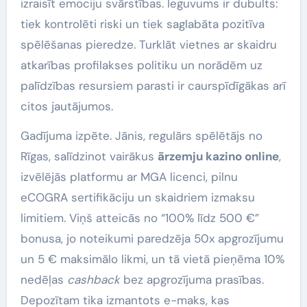
izraisīt emociju svārstības. Ieguvums ir dubults:
tiek kontrolēti riski un tiek saglabāta pozitīva
spēlēšanas pieredze. Turklāt vietnes ar skaidru
atkarības profilakses politiku un norādēm uz
palīdzības resursiem parasti ir caurspīdīgākas arī
citos jautājumos.
Gadījuma izpēte. Jānis, regulārs spēlētājs no
Rīgas, salīdzinot vairākus
ārzemju kazino online
,
izvēlējās platformu ar MGA licenci, pilnu
eCOGRA sertifikāciju un skaidriem izmaksu
limitiem. Viņš atteicās no “100% līdz 500 €”
bonusa, jo noteikumi paredzēja 50x apgrozījumu
un 5 € maksimālo likmi, un tā vietā pieņēma 10%
nedēļas
cashback
bez apgrozījuma prasības.
Depozītam tika izmantots e-maks, kas