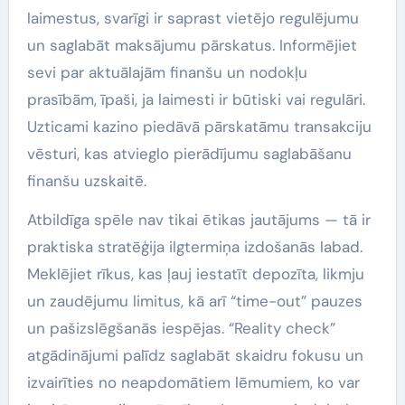
laimestus, svarīgi ir saprast vietējo regulējumu
un saglabāt maksājumu pārskatus. Informējiet
sevi par aktuālajām finanšu un nodokļu
prasībām, īpaši, ja laimesti ir būtiski vai regulāri.
Uzticami kazino piedāvā pārskatāmu transakciju
vēsturi, kas atvieglo pierādījumu saglabāšanu
finanšu uzskaitē.
Atbildīga spēle nav tikai ētikas jautājums — tā ir
praktiska stratēģija ilgtermiņa izdošanās labad.
Meklējiet rīkus, kas ļauj iestatīt depozīta, likmju
un zaudējumu limitus, kā arī “time-out” pauzes
un pašizslēgšanās iespējas. “Reality check”
atgādinājumi palīdz saglabāt skaidru fokusu un
izvairīties no neapdomātiem lēmumiem, ko var