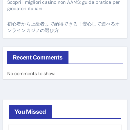
Scopri i migliori casino non AAMS: guida pratica per
giocatori italiani
初心者から上級者まで納得できる！安心して遊べるオ
ンラインカジノの選び方
Recent Comments
No comments to show.
You Missed