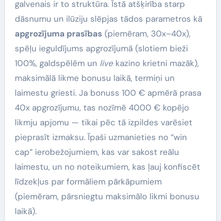
galvenais ir to struktūra. Īstā atšķirība starp
dāsnumu un ilūziju slēpjas tādos parametros kā
apgrozījuma prasības
(piemēram, 30x–40x),
spēļu ieguldījums apgrozījumā (slotiem bieži
100%, galdspēlēm un
live
kazino krietni mazāk),
maksimālā likme bonusu laikā, termiņi un
laimestu griesti. Ja bonuss 100 € apmērā prasa
40x apgrozījumu, tas nozīmē 4000 € kopējo
likmju apjomu — tikai pēc tā izpildes varēsiet
pieprasīt izmaksu. Īpaši uzmanieties no “win
cap” ierobežojumiem, kas var sakost reālu
laimestu, un no noteikumiem, kas ļauj konfiscēt
līdzekļus par formāliem pārkāpumiem
(piemēram, pārsniegtu maksimālo likmi bonusu
laikā).