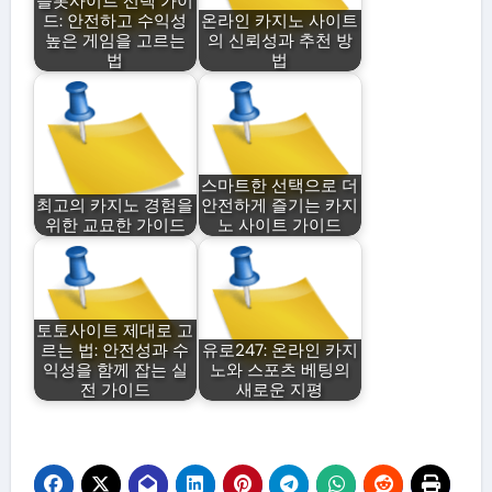
슬롯사이트 선택 가이
드: 안전하고 수익성
온라인 카지노 사이트
높은 게임을 고르는
의 신뢰성과 추천 방
법
법
스마트한 선택으로 더
최고의 카지노 경험을
안전하게 즐기는 카지
위한 교묘한 가이드
노 사이트 가이드
토토사이트 제대로 고
르는 법: 안전성과 수
유로247: 온라인 카지
익성을 함께 잡는 실
노와 스포츠 베팅의
전 가이드
새로운 지평