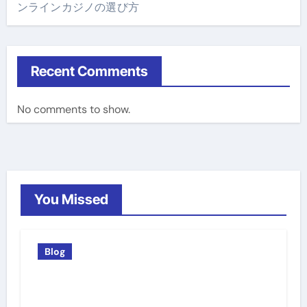
ンラインカジノの選び方
Recent Comments
No comments to show.
You Missed
Blog