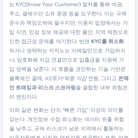
는 KYC(Know Your Customer) 절차를 통해 여권,
주소, 결제수단 소유 증명 등을 요구한다. 이는 규제
준수와 책임도박에 필수지만, 이용자 입장에서는 가
입 지연, 민감 정보 제공에 대한 불안, 지역 제한으로
인한 접근성 문제를 야기한다. 반면
KYC를 최소화
하거나 생략하는 카지노는 이메일만으로 가입하거
나, 암호화폐 지갑 연결만으로 입출금을 지원해 가
입 장벽을 낮춘다. 이 흐름을 견인하는 기술 기반은
블록체인 결제,
비(非)수탁형 지갑
연동, 그리고
온체
인 트래킹과 리스크 스코어링
을 결합한 내부 위험관
리 엔진이다.
이와 같은 변화는 단지 “빠른 가입” 이상의 의미를
갖는다. 개인정보 수집 최소화는 데이터 유출 위험
을 낮추고, 규제 리스크가 낮은 지역에서 활동하는
이용자들에게 심리적 안전감을 제공한다. 또한, 암호