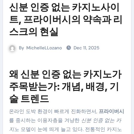
신분 인증 없는 카지노사이
트, 프라이버시의 약속과 리
스크의 현실
By
MichelleLLozano
Dec 11, 2025
왜 신분 인증 없는 카지노가
주목받는가: 개념, 배경, 기
술 트렌드
온라인 도박 환경이 빠르게 진화하면서,
프라이버시
를 중시하는 이용자층을 겨냥한
신분 인증 없는 카
지노
모델이 눈에 띄게 늘고 있다. 전통적인 카지노