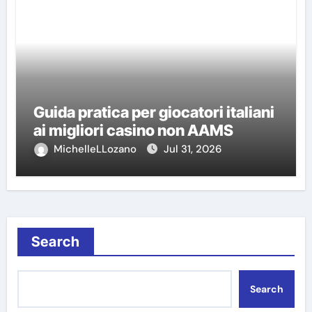
Guida pratica per giocatori italiani
ai migliori casino non AAMS
MichelleLLozano
Jul 31, 2026
Search
Search