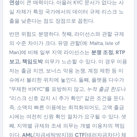
연성
이 큰 매력이다. 아울러 KYC 문서가 없다는 사
실 자체가 특정 국가에서의 데이터 규제 리스크 노
출을 낮춘다는 점도 장점으로 꼽힌다.
반면 위험도 분명하다. 첫째, 라이선스와 관할 규제
의 수준 차이가 크다. 유명 관할(예: Malta, Isle of
Man)에 비해 일부 지역 라이선스는
분쟁 조정, RTP
보고, 책임도박
의무가 느슨할 수 있다. 이 경우 이용
자는 출금 지연, 보너스 악용 논쟁, 계정 제한 등 이
슈에서 불리한 위치에 놓인다. 둘째, 플랫폼 다수가
“무제한 비KYC”를 표방하지 않고,
누적 출금 한도
나
“리스크 신호 감지 시 추가 확인” 같은 조건을 둔다.
즉, 소액의 빠른 이용에는 최적화되어도, 고액 출금
시에는 여전히 신원 확인 절차가 요구될 수 있다. 셋
째, 지역별 규제와 조세 의무는 개별 이용자의 책임
이다.
AML
(자금세탁방지)와
CTF
(테러자금차단) 체