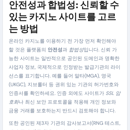
안전성과 합법성: 신뢰할 수
있는 카지노 사이트를 고르
는 방법
온라인 카지노를 이용하기 전 가장 먼저 확인해야
할 것은 플랫폼의
안전성
과
합법성
입니다. 신뢰 가
능한 사이트는 일반적으로 공인된 도메인과 명확한
사업자 정보, 국제적으로 인정받는 발급기관의 라이
선스를 표기합니다. 예를 들어 말타(MGA), 영국
(UKGC), 지브롤터 등 권위 있는 기관의 허가번호와
인증서를 확인하세요. 인증 외에도 사이트가
SSL 암
호화
나 최신 보안 프로토콜을 적용해 개인 정보와
금융 거래를 보호하는지 반드시 검토해야 합니다.
또한 공인된 제3자 기관의 감사보고서(RNG 테스트,