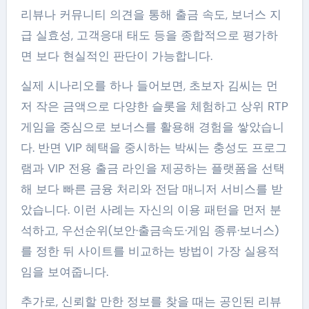
리뷰나 커뮤니티 의견을 통해 출금 속도, 보너스 지
급 실효성, 고객응대 태도 등을 종합적으로 평가하
면 보다 현실적인 판단이 가능합니다.
실제 시나리오를 하나 들어보면, 초보자 김씨는 먼
저 작은 금액으로 다양한 슬롯을 체험하고 상위 RTP
게임을 중심으로 보너스를 활용해 경험을 쌓았습니
다. 반면 VIP 혜택을 중시하는 박씨는 충성도 프로그
램과 VIP 전용 출금 라인을 제공하는 플랫폼을 선택
해 보다 빠른 금융 처리와 전담 매니저 서비스를 받
았습니다. 이런 사례는 자신의 이용 패턴을 먼저 분
석하고, 우선순위(보안·출금속도·게임 종류·보너스)
를 정한 뒤 사이트를 비교하는 방법이 가장 실용적
임을 보여줍니다.
추가로, 신뢰할 만한 정보를 찾을 때는 공인된 리뷰