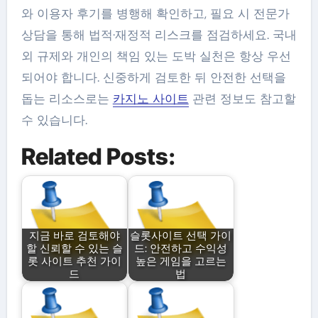
와 이용자 후기를 병행해 확인하고, 필요 시 전문가
상담을 통해 법적·재정적 리스크를 점검하세요. 국내
외 규제와 개인의 책임 있는 도박 실천은 항상 우선
되어야 합니다. 신중하게 검토한 뒤 안전한 선택을
돕는 리소스로는
카지노 사이트
관련 정보도 참고할
수 있습니다.
Related Posts:
지금 바로 검토해야
슬롯사이트 선택 가이
할 신뢰할 수 있는 슬
드: 안전하고 수익성
롯 사이트 추천 가이
높은 게임을 고르는
드
법