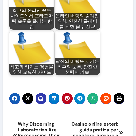
최고의 온라인 슬롯
사이트에서 프라그마
온라인 배팅의 숨겨진
틱 슬롯을 즐기는 방
위험, 안전한 플레이
법
를 위한 필수 전략
당신의 베팅을 지키는
최고의 카지노 경험을
최후의 보루, 안전한
위한 교묘한 가이드
선택의 기술
Post
Why Discerning
Casino online esteri:
Laboratories Are
guida pratica per
navigation
Reassessing Their
scegliere, giocare e