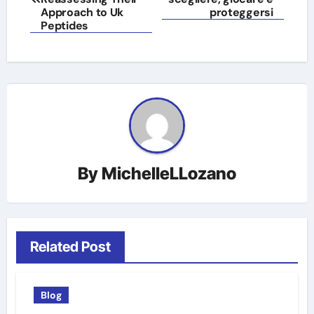
Approach to Uk
proteggersi
Peptides
By
MichelleLLozano
Related Post
Blog