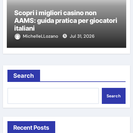
Scopri i migliori casino non
AAMS: guida pratica per giocatori
italiani
MichelleLLozano
Jul 31, 2026
Search
Search
Recent Posts