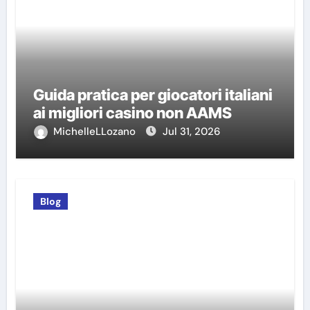
Guida pratica per giocatori italiani
ai migliori casino non AAMS
MichelleLLozano
Jul 31, 2026
Blog