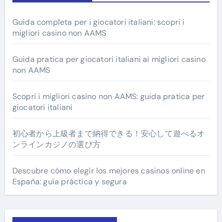
Guida completa per i giocatori italiani: scopri i
migliori casino non AAMS
Guida pratica per giocatori italiani ai migliori casino
non AAMS
Scopri i migliori casino non AAMS: guida pratica per
giocatori italiani
初心者から上級者まで納得できる！安心して遊べるオ
ンラインカジノの選び方
Descubre cómo elegir los mejores casinos online en
España: guía práctica y segura