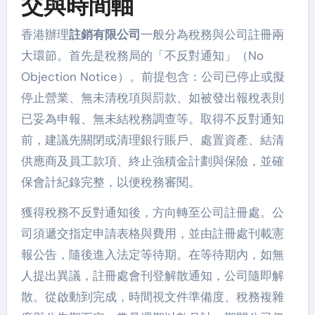
交與時間軸
香港辦理
註銷有限公司
一般分為稅務與公司註冊兩
大環節。首先是稅務局的「不反對通知」（No
Objection Notice）。前提包含：公司已停止或擬
停止營業、無未清稅項與罰款、如被發出報稅表則
已妥為申報、無未結稅務調查等。取得不反對通知
前，建議先關閉或清理銀行賬戶、處置資產、結清
供應商及員工款項、終止強積金計劃與保險，並確
保會計紀錄完整，以便稅務審閱。
獲得稅務不反對通知後，方向轉至公司註冊處。公
司須遞交指定申請表格與費用，並由註冊處刊載憲
報公告，隨後進入法定等待期。在等待期內，如無
人提出異議，註冊處會刊登解散通知，公司隨即解
散。從啟動到完成，時間視文件準備度、稅務複雜