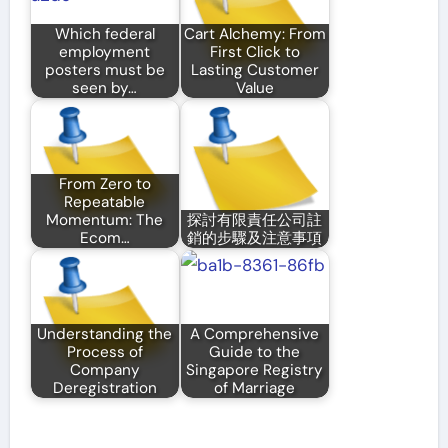
Which federal
Cart Alchemy: From
employment
First Click to
posters must be
Lasting Customer
seen by…
Value
From Zero to
Repeatable
Momentum: The
探討有限責任公司註
Ecom…
銷的步驟及注意事項
Understanding the
A Comprehensive
Process of
Guide to the
Company
Singapore Registry
Deregistration
of Marriage