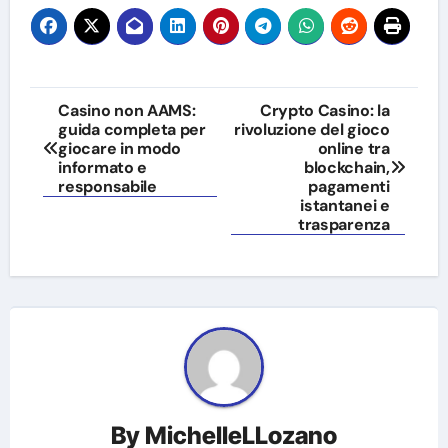
Post
Casino non AAMS:
Crypto Casino: la
guida completa per
rivoluzione del gioco
navigation
giocare in modo
online tra
informato e
blockchain,
responsabile
pagamenti
istantanei e
trasparenza
By
MichelleLLozano