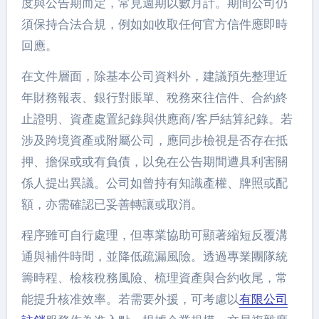
度與公告期而定，常見週期以數月計。期間公司仍
須保持合法合規，例如如收取任何官方信件應即時
回應。
在文件層面，除基本公司資料外，建議預先整理近
年財務報表、銀行對賬單、稅務來往信件、合約終
止證明、資產處置紀錄與供應商/客戶結算紀錄。若
涉及跨境資產或附屬公司，應同步檢視是否存在抵
押、擔保或或有負債，以免在公告期間遭具利害關
係人提出異議。公司如曾持有知識產權、牌照或配
額，亦需確認已妥善轉讓或取消。
程序雖可自行處理，但專業協助可顯著縮短反覆溝
通與補件時間，並降低疏漏風險。透過專業團隊統
籌時程、檢核稅務風險、梳理資產與合約收尾，常
能提升核准效率。若需要外援，可考慮以
有限公司