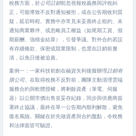
稅務方面，於
公司註銷
前忽視報稅義務與評稅糾
正，可能導致不反對通知被拒，或在公告期收到質
疑，延宕時程。實務中亦常見未妥善終止租約、未
通知商業夥伴、或忽略員工權益（如尾期工資、假
期薪酬、強積金結算），引發爭議。對外合約若設
有存續條款、保密或競業限制，也需在註銷前釐
清，以免日後被追責。
案例一：一家科技初創在融資失利後擬辦理
註銷有
限公司
。在取得稅務不反對前，團隊主動清理雲端
服務合約與軟體授權，將剩餘資產（筆電、伺服
器）以公開市價出售並妥存紀錄，同步與供應商簽
署終止協議，最終在單一公告期內順利解散，避免
復名風險。關鍵在於先做資產與合約盤點，令稅務
和法律面皆可驗證。