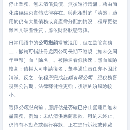
停止業務、無未清償負債、無須進行清盤，藉由簡
化路徑結束實體法律存在。與此相對的「清盤」適
用於仍有大量債務或資產需分配的情況，程序更複
雜且具破產性質，應依財務狀態選擇。
日常用語中的
公司撤銷
常被混用，但在監管實務
上，撤銷可指註冊處因公司長期不遵規（如未交周
年申報）而「除名」。被除名看似快速，然而風險
較高：債權人可申請復名，董事過往責任亦不因此
消滅。反之，依程序完成
註銷有限公司
，經稅務審
視與公告期，法律穩健性更強，後續糾紛風險較
小。
選擇
公司註銷
前，應評估是否確已停止營運且無未
盡義務。例如：未結清供應商賬款、租約未終止、
仍持有不動產或銀行存款、正在進行訴訟或仲裁