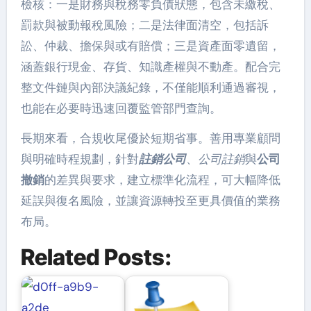
檢核：一是財務與稅務零負債狀態，包含未繳稅、
罰款與被動報稅風險；二是法律面清空，包括訴
訟、仲裁、擔保與或有賠償；三是資產面零遺留，
涵蓋銀行現金、存貨、知識產權與不動產。配合完
整文件鏈與內部決議紀錄，不僅能順利通過審視，
也能在必要時迅速回覆監管部門查詢。
長期來看，合規收尾優於短期省事。善用專業顧問
與明確時程規劃，針對
註銷公司
、
公司註銷
與
公司
撤銷
的差異與要求，建立標準化流程，可大幅降低
延誤與復名風險，並讓資源轉投至更具價值的業務
布局。
Related Posts: