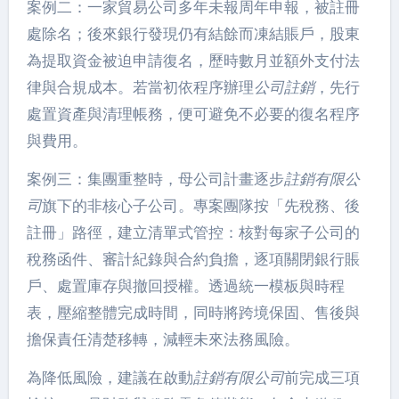
案例二：一家貿易公司多年未報周年申報，被註冊
處除名；後來銀行發現仍有結餘而凍結賬戶，股東
為提取資金被迫申請復名，歷時數月並額外支付法
律與合規成本。若當初依程序辦理
公司註銷
，先行
處置資產與清理帳務，便可避免不必要的復名程序
與費用。
案例三：集團重整時，母公司計畫逐步
註銷有限公
司
旗下的非核心子公司。專案團隊按「先稅務、後
註冊」路徑，建立清單式管控：核對每家子公司的
稅務函件、審計紀錄與合約負擔，逐項關閉銀行賬
戶、處置庫存與撤回授權。透過統一模板與時程
表，壓縮整體完成時間，同時將跨境保固、售後與
擔保責任清楚移轉，減輕未來法務風險。
為降低風險，建議在啟動
註銷有限公司
前完成三項