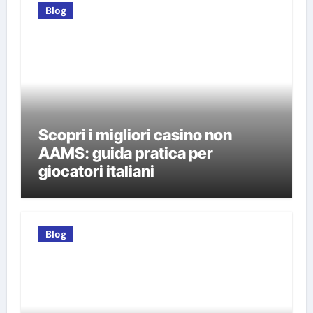
Blog
Scopri i migliori casino non
AAMS: guida pratica per
giocatori italiani
Blog