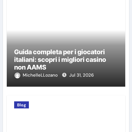
Guida completa per i giocatori
italiani: scopri i migliori casino
non AAMS
MichelleLLozano
Jul 31, 2026
Blog