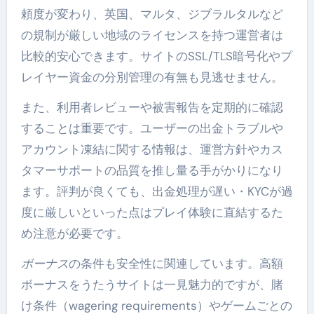
頼度が変わり、英国、マルタ、ジブラルタルなど
の規制が厳しい地域のライセンスを持つ運営者は
比較的安心できます。サイトのSSL/TLS暗号化やプ
レイヤー資金の分別管理の有無も見逃せません。
また、利用者レビューや被害報告を定期的に確認
することは重要です。ユーザーの出金トラブルや
アカウント凍結に関する情報は、運営方針やカス
タマーサポートの品質を推し量る手がかりになり
ます。評判が良くても、出金処理が遅い・KYCが過
度に厳しいといった点はプレイ体験に直結するた
め注意が必要です。
ボーナス
の条件も安全性に関連しています。高額
ボーナスをうたうサイトは一見魅力的ですが、賭
け条件（wagering requirements）やゲームごとの