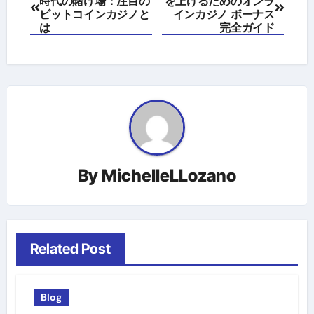
時代の賭け場：注目の
を上げるためのオンラ
navigation
ビットコインカジノと
インカジノ ボーナス
は
完全ガイド
By
MichelleLLozano
Related Post
Blog