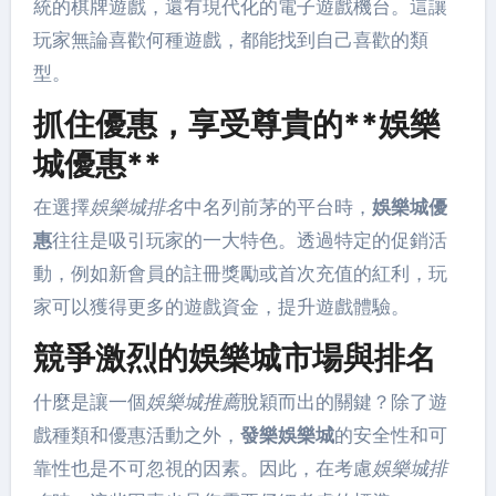
統的棋牌遊戲，還有現代化的電子遊戲機台。這讓
玩家無論喜歡何種遊戲，都能找到自己喜歡的類
型。
抓住優惠，享受尊貴的**娛樂
城優惠**
在選擇
娛樂城排名
中名列前茅的平台時，
娛樂城優
惠
往往是吸引玩家的一大特色。透過特定的促銷活
動，例如新會員的註冊獎勵或首次充值的紅利，玩
家可以獲得更多的遊戲資金，提升遊戲體驗。
競爭激烈的娛樂城市場與排名
什麼是讓一個
娛樂城推薦
脫穎而出的關鍵？除了遊
戲種類和優惠活動之外，
發樂娛樂城
的安全性和可
靠性也是不可忽視的因素。因此，在考慮
娛樂城排