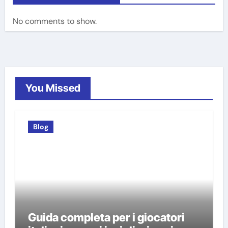
No comments to show.
You Missed
Blog
Guida completa per i giocatori