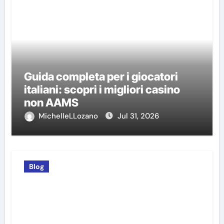
Guida completa per i giocatori
italiani: scopri i migliori casino
non AAMS
MichelleLLozano
Jul 31, 2026
Blog