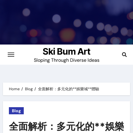
Skip
to
content
Ski Bum Art
Sloping Through Diverse Ideas
Home
Blog
全面解析：多元化的**娛樂城**體驗
Blog
全面解析：多元化的**娛樂