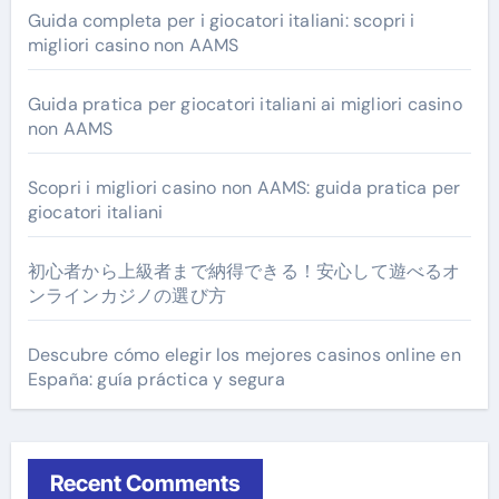
Guida completa per i giocatori italiani: scopri i
migliori casino non AAMS
Guida pratica per giocatori italiani ai migliori casino
non AAMS
Scopri i migliori casino non AAMS: guida pratica per
giocatori italiani
初心者から上級者まで納得できる！安心して遊べるオ
ンラインカジノの選び方
Descubre cómo elegir los mejores casinos online en
España: guía práctica y segura
Recent Comments