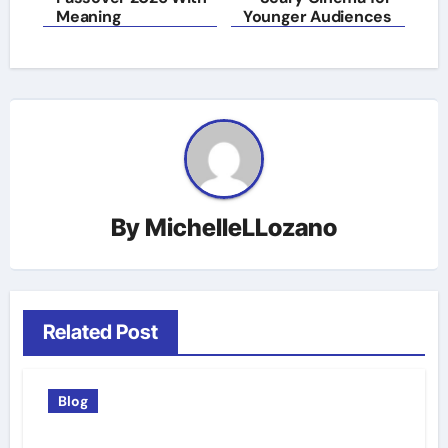
Meaning
Younger Audiences
By
MichelleLLozano
Related Post
Blog