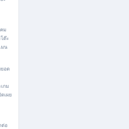
พคม
บโต๊ะ
าเมน
กมยอด
ะเกม
ปิดเผย
อ
ดต่อ