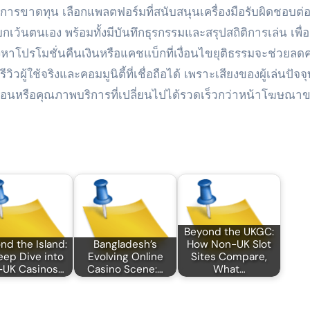
ามการขาดทุน เลือกแพลตฟอร์มที่สนับสนุนเครื่องมือรับผิดชอบต่
เว้นตนเอง พร้อมทั้งมีบันทึกธุรกรรมและสรุปสถิติการเล่น เพื่อ
าโปรโมชั่นคืนเงินหรือแคชแบ็กที่เงื่อนไขยุติธรรมจะช่วยล
้ใช้จริงและคอมมูนิตี้ที่เชื่อถือได้ เพราะเสียงของผู้เล่นปัจจุ
นหรือคุณภาพบริการที่เปลี่ยนไปได้รวดเร็วกว่าหน้าโฆษณาขอ
Beyond the UKGC:
nd the Island:
Bangladesh’s
How Non-UK Slot
eep Dive into
Evolving Online
Sites Compare,
‑UK Casinos…
Casino Scene:…
What…