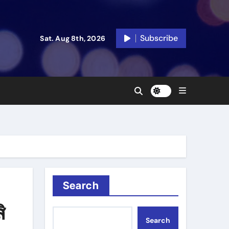
Subscribe
Sat. Aug 8th, 2026
Search
ิ
Search