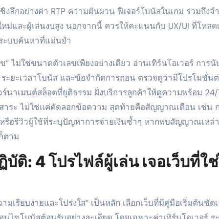
ดเชิงลึกอย่างค่า RTP ความผันผวน ฟีเจอร์โบนัสในเกม รวมถึง
นใหม่และผู้เล่นงบสูง นอกจากนี้ ควรให้คะแนนกับ UX/UI ที่โหลดเ
ระบบค้นหาที่แม่นยำ
ไม่ใช่ขนาดตัวเลขเพียงอย่างเดียว อ่านเทิร์นโอเวอร์ การนั
ะยะเวลาโบนัส และข้อจำกัดการถอน ตรวจดูว่ามีโปรโมชั่นต
วร์นาเมนต์สล็อตที่ยุติธรรม ฝั่งบริการลูกค้าให้ดูความพร้อม 24/
สาระ ไม่ใช่แค่คัดลอกข้อความ สุดท้ายคือสัญญาณเตือน เช่น 
รือรีวิวผู้ใช้ที่ระบุปัญหาการจ่ายเงินซ้ำๆ หากพบสัญญาณเหล่าน
ก็ตาม
ิ: 4 โปรไฟล์ผู้เล่น เจอเว็บที่ใช่
วามเรียบง่ายและโปร่งใส” เป็นหลัก เลือกเว็บที่มีคู่มือเริ่มต้นชัด
ื่อนไขโบนัสต้อนรับอย่างละเอียด โดยเฉพาะค่าเทิร์นโอเวอร์ ร