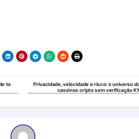
de to
Privacidade, velocidade e risco: o universo d
cassinos cripto sem verificação K