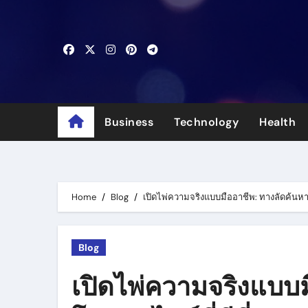
Skip
to
content
Business
Technology
Health
Home
Blog
เปิดไพ่ความจริงแบบมืออาชีพ: ทางลัดค้นหา “คา
Blog
เปิดไพ่ความจริงแบบม