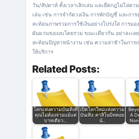
วัน/สัปดาห์ ตั้งเวลาเลิกเล่น และยึดกฎไม่ไล่ต
เล่น เช่น การจำกัดวงเงิน การพักบัญชี และการยก
สะท้อนภาพรวมการใช้เงินอย่างโปร่งใส การมองห
ผันผวนของงบโดยรวม ขณะเดียวกัน อย่าละเลยรีวิวผู
สะท้อนปัญหาหน้างาน เช่น ความล่าช้าในการถอ
ให้บริการ
Related Posts:
โลกแห่งความบันเทิงที่
เปิดโลกใหม่แห่งความ
Beyo
คุณไม่ต้องจ่ายแม้แต่
บันเทิง: คาสิโนบิทคอย
A D
บาทเดียว:…
น์…
Non