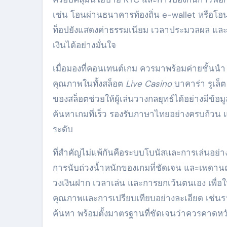
เช่น โอนผ่านธนาคารท้องถิ่น e-wallet หรือ
ท็อปยังแสดงค่าธรรมเนียม เวลาประมวลผล และ
เงินได้อย่างมั่นใจ
เมื่อมองที่คอนเทนต์เกม ควรมาพร้อมค่ายชั้นนำ 
คุณภาพในทั้งสล็อต
Live Casino
บาคาร่า รูเล็
ของสล็อตช่วยให้ผู้เล่นวางกลยุทธ์ได้อย่างมีข้อม
ค้นหาเกมที่เร็ว รองรับภาษาไทยอย่างครบถ้วน แอปห
ระดับ
ที่สำคัญไม่แพ้กันคือระบบโบนัสและการเล่นอย่าง
การนับถ่วงน้ำหนักของเกมที่ชัดเจน และเพดานถอน
วงเงินฝาก เวลาเล่น และการยกเว้นตนเอง เพื่อใ
คุณภาพและการเปรียบเทียบอย่างละเอียด เช่นรา
ค้นหา พร้อมตั้งมาตรฐานที่ชัดเจนว่าควรคาดหวั