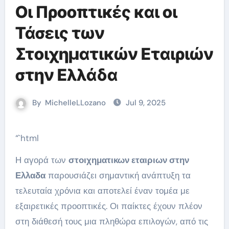
Οι Προοπτικές και οι
Τάσεις των
Στοιχηματικών Εταιριών
στην Ελλάδα
By
MichelleLLozano
Jul 9, 2025
“`html
Η αγορά των
στοιχηματικων εταιριων στην
Ελλαδα
παρουσιάζει σημαντική ανάπτυξη τα
τελευταία χρόνια και αποτελεί έναν τομέα με
εξαιρετικές προοπτικές. Οι παίκτες έχουν πλέον
στη διάθεσή τους μια πληθώρα επιλογών, από τις