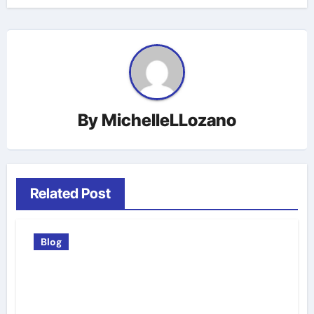
By
MichelleLLozano
Related Post
Blog