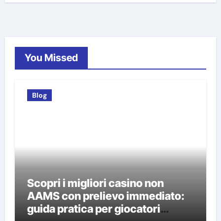
You Missed
Blog
Scopri i migliori casino non
AAMS con prelievo immediato:
guida pratica per giocatori