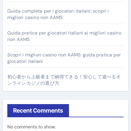
Guida completa per i giocatori italiani: scopri i
migliori casino non AAMS
Guida pratica per giocatori italiani ai migliori casino
non AAMS
Scopri i migliori casino non AAMS: guida pratica per
giocatori italiani
初心者から上級者まで納得できる！安心して遊べるオ
ンラインカジノの選び方
Recent Comments
No comments to show.